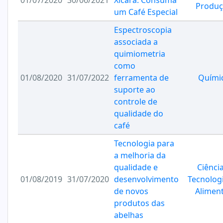
01/07/2020
30/06/2021
Xícara: Consuma
Produç
um Café Especial
Espectroscopia
associada a
quimiometria
como
01/08/2020
31/07/2022
ferramenta de
Quími
suporte ao
controle de
qualidade do
café
Tecnologia para
a melhoria da
qualidade e
Ciênci
01/08/2019
31/07/2020
desenvolvimento
Tecnolog
de novos
Alimen
produtos das
abelhas