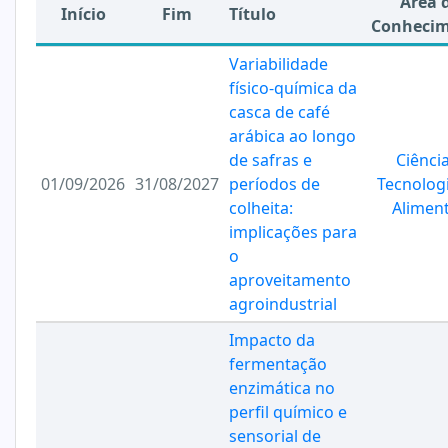
Área 
Início
Fim
Título
Conheci
Variabilidade
físico-química da
casca de café
arábica ao longo
de safras e
Ciênci
01/09/2026
31/08/2027
períodos de
Tecnolog
colheita:
Alimen
implicações para
o
aproveitamento
agroindustrial
Impacto da
fermentação
enzimática no
perfil químico e
sensorial de