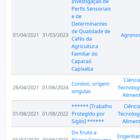
Investigação de
Perfis Sensoriais
e de
Determinantes
de Qualidade de
01/04/2021
31/03/2023
Agrono
Cafés da
Agricultura
Familiar do
Caparaó
Capixaba
Ciênci
Conilon, origem
26/04/2021
01/06/2024
Tecnolog
singular.
Alimen
****** [Trabalho
Ciênci
01/08/2021
01/08/2022
Protegido por
Tecnolog
Sigilo] ******
Alimen
Do Fruto a
Engenhar