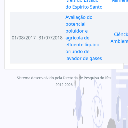
Méis do Estado
Alimen
do Espírito Santo
Avaliação do
potencial
poluidor e
Ciênci
01/08/2017
31/07/2018
agrícola de
Ambient
efluente líquido
oriundo de
lavador de gases
Sistema desenvolvido pela Diretoria de Pesquisa do Ifes
2012-2026