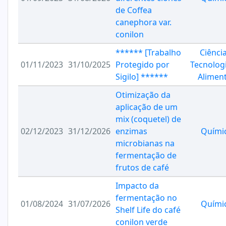
de Coffea
canephora var.
conilon
****** [Trabalho
Ciênci
01/11/2023
31/10/2025
Protegido por
Tecnolog
Sigilo] ******
Alimen
Otimização da
aplicação de um
mix (coquetel) de
02/12/2023
31/12/2026
enzimas
Quími
microbianas na
fermentação de
frutos de café
Impacto da
fermentação no
01/08/2024
31/07/2026
Quími
Shelf Life do café
conilon verde