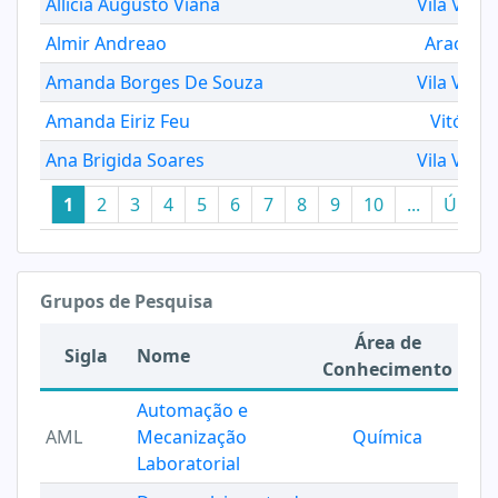
Allícia Augusto Viana
Vila Velha
Almir Andreao
Aracruz
Amanda Borges De Souza
Vila Velha
Amanda Eiriz Feu
Vitória
Ana Brigida Soares
Vila Velha
1
2
3
4
5
6
7
8
9
10
...
Últim
Grupos de Pesquisa
Área de
Sigla
Nome
Conhecimento
Automação e
AML
Mecanização
Química
Laboratorial