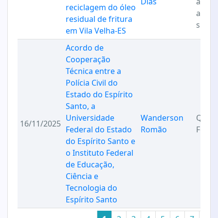
Dias
ambie
reciclagem do óleo
a
residual de fritura
suste
em Vila Velha-ES
Acordo de
Cooperação
Técnica entre a
Polícia Civil do
Estado do Espírito
Santo, a
Universidade
Wanderson
Quími
16/11/2025
Federal do Estado
Romão
Foren
do Espírito Santo e
o Instituto Federal
de Educação,
Ciência e
Tecnologia do
Espírito Santo