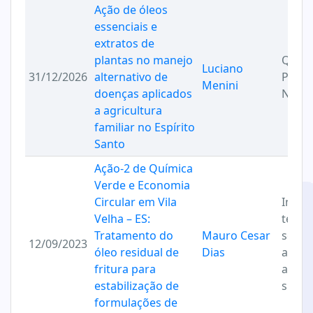
Ação de óleos
essenciais e
extratos de
plantas no manejo
Quími
Luciano
31/12/2026
alternativo de
Produ
Menini
doenças aplicados
Natur
a agricultura
familiar no Espírito
Santo
Ação-2 de Química
Verde e Economia
Circular em Vila
Inova
Velha – ES:
tecno
Tratamento do
Mauro Cesar
sociai
12/09/2023
óleo residual de
Dias
ambie
fritura para
a
estabilização de
suste
formulações de