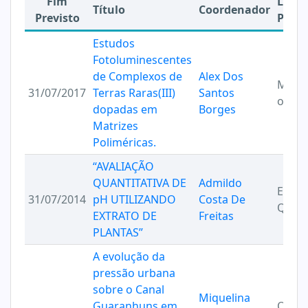
Fim
Linha
Título
Coordenador
Previsto
Pesqu
Estudos
Fotoluminescentes
de Complexos de
Alex Dos
Mater
31/07/2017
Terras Raras(III)
Santos
optic
dopadas em
Borges
Matrizes
Poliméricas.
“AVALIAÇÃO
QUANTITATIVA DE
Admildo
ENSI
31/07/2014
pH UTILIZANDO
Costa De
QUÍM
EXTRATO DE
Freitas
PLANTAS”
A evolução da
pressão urbana
sobre o Canal
Miquelina
Guaranhuns em
Quími