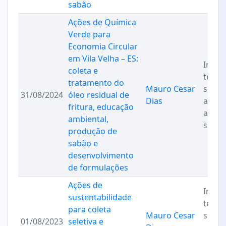
sabão
Ações de Química
Verde para
Economia Circular
em Vila Velha – ES:
Inova
coleta e
tecno
tratamento do
Mauro Cesar
sociai
31/08/2024
óleo residual de
Dias
ambie
fritura, educação
a
ambiental,
suste
produção de
sabão e
desenvolvimento
de formulações
Ações de
Inova
sustentabilidade
tecno
para coleta
Mauro Cesar
sociai
01/08/2023
seletiva e