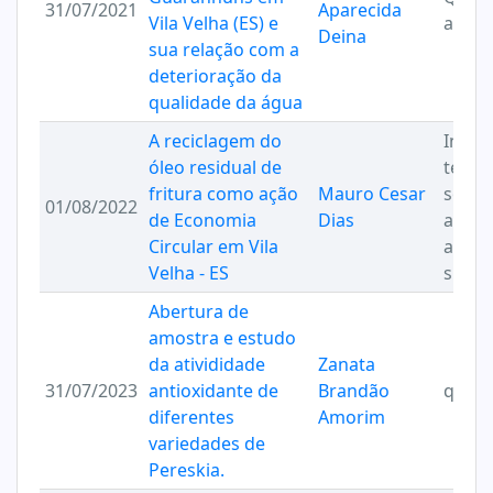
31/07/2021
Aparecida
Vila Velha (ES) e
ambie
Deina
sua relação com a
deterioração da
qualidade da água
A reciclagem do
Inova
óleo residual de
tecno
fritura como ação
Mauro Cesar
sociai
01/08/2022
de Economia
Dias
ambie
Circular em Vila
a
Velha - ES
suste
Abertura de
amostra e estudo
da ativididade
Zanata
31/07/2023
antioxidante de
Brandão
quími
diferentes
Amorim
variedades de
Pereskia.