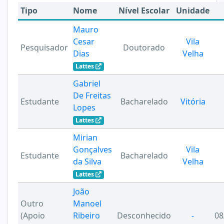
Tipo
Nome
Nível Escolar
Unidade
Mauro
Cesar
Vila
Pesquisador
Doutorado
Dias
Velha
Lattes
Gabriel
De Freitas
Estudante
Bacharelado
Vitória
Lopes
Lattes
Mirian
Gonçalves
Vila
Estudante
Bacharelado
da Silva
Velha
Lattes
João
Outro
Manoel
(Apoio
Ribeiro
Desconhecido
-
08