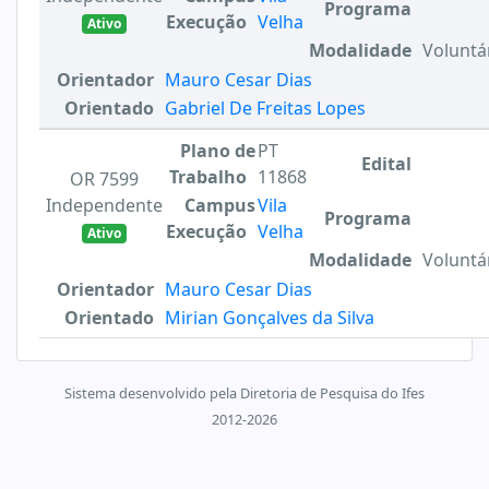
Programa
Execução
Velha
Ativo
Modalidade
Voluntá
Orientador
Mauro Cesar Dias
Orientado
Gabriel De Freitas Lopes
Plano de
PT
Edital
Trabalho
11868
OR 7599
Independente
Campus
Vila
Programa
Execução
Velha
Ativo
Modalidade
Voluntá
Orientador
Mauro Cesar Dias
Orientado
Mirian Gonçalves da Silva
Sistema desenvolvido pela Diretoria de Pesquisa do Ifes
2012-2026