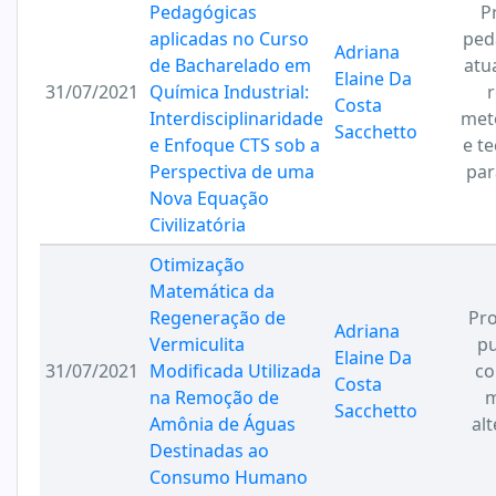
Pedagógicas
P
aplicadas no Curso
ped
Adriana
de Bacharelado em
atu
Elaine Da
31/07/2021
Química Industrial:
r
Costa
Interdisciplinaridade
met
Sacchetto
e Enfoque CTS sob a
e t
Perspectiva de uma
par
Nova Equação
Civilizatória
Otimização
Matemática da
Regeneração de
Pro
Adriana
Vermiculita
pu
Elaine Da
31/07/2021
Modificada Utilizada
co
Costa
na Remoção de
m
Sacchetto
Amônia de Águas
alt
Destinadas ao
Consumo Humano