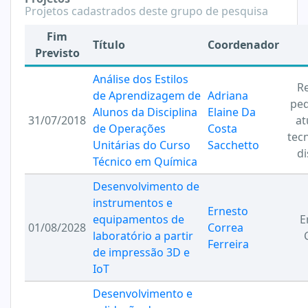
Projetos cadastrados deste grupo de pesquisa
Fim
Título
Coordenador
Previsto
Análise dos Estilos
R
de Aprendizagem de
Adriana
ped
Alunos da Disciplina
Elaine Da
31/07/2018
at
de Operações
Costa
tec
Unitárias do Curso
Sacchetto
di
Técnico em Química
Desenvolvimento de
instrumentos e
Ernesto
equipamentos de
E
01/08/2028
Correa
laboratório a partir
Ferreira
de impressão 3D e
IoT
Desenvolvimento e