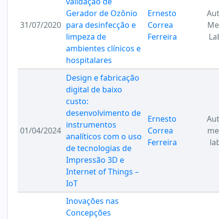
validação de
Gerador de Ozônio
Ernesto
Au
31/07/2020
para desinfecção e
Correa
Me
limpeza de
Ferreira
La
ambientes clínicos e
hospitalares
Design e fabricação
digital de baixo
custo:
desenvolvimento de
Ernesto
Au
instrumentos
01/04/2024
Correa
me
analíticos com o uso
Ferreira
la
de tecnologias de
Impressão 3D e
Internet of Things –
IoT
Inovações nas
Concepções