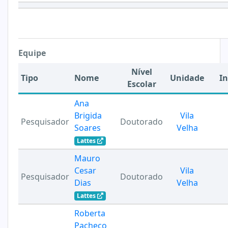
Equipe
Nível
Tipo
Nome
Unidade
In
Escolar
Ana
Brigida
Vila
Pesquisador
Doutorado
Soares
Velha
Lattes
Mauro
Cesar
Vila
Pesquisador
Doutorado
Dias
Velha
Lattes
Roberta
Pacheco