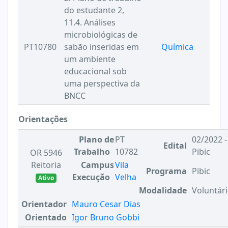
do estudante 2,
11.4. Análises
microbiológicas de
PT10780
sabão inseridas em
Química
um ambiente
educacional sob
uma perspectiva da
BNCC
Orientações
Plano de
PT
02/2022 -
Edital
Trabalho
10782
Pibic
OR 5946
Reitoria
Campus
Vila
Programa
Pibic
Execução
Velha
Ativo
Modalidade
Voluntár
Orientador
Mauro Cesar Dias
Orientado
Igor Bruno Gobbi