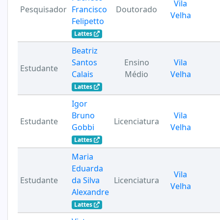
Vila
Pesquisador
Francisco
Doutorado
Velha
Felipetto
Lattes
Beatriz
Santos
Ensino
Vila
Estudante
Calais
Médio
Velha
Lattes
Igor
Bruno
Vila
Estudante
Licenciatura
Gobbi
Velha
Lattes
Maria
Eduarda
Vila
Estudante
da Silva
Licenciatura
Velha
Alexandre
Lattes