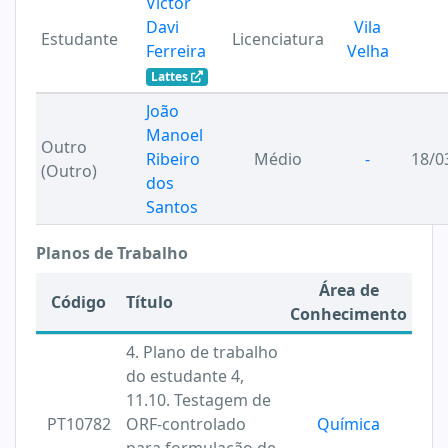
Victor
Davi
Vila
Estudante
Licenciatura
Ferreira
Velha
Lattes
João
Manoel
Outro
Ribeiro
Médio
-
18/0
(Outro)
dos
Santos
Planos de Trabalho
Área de
Código
Título
Conhecimento
4. Plano de trabalho
do estudante 4,
11.10. Testagem de
PT10782
ORF-controlado
Química