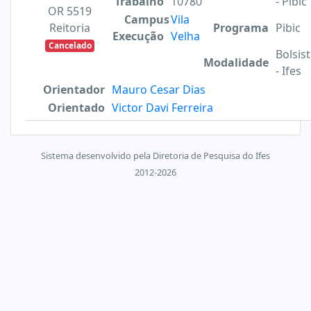
Trabalho
10780
- Pibic
OR 5519
Campus
Vila
Reitoria
Programa
Pibic
Execução
Velha
Cancelado
Bolsis
Modalidade
- Ifes
Orientador
Mauro Cesar Dias
Orientado
Victor Davi Ferreira
Sistema desenvolvido pela Diretoria de Pesquisa do Ifes
2012-2026