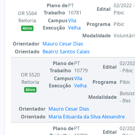
Plano de
PT
02/2022 -
Edital
Trabalho
10781
Pibic
OR 5564
Reitoria
Campus
Vila
Programa
Pibic
Execução
Velha
Ativo
Modalidade
Voluntár
Orientador
Mauro Cesar Dias
Orientado
Beatriz Santos Calais
Plano de
PT
02/20
Edital
Trabalho
10779
- Pibic
OR 5520
Campus
Vila
Reitoria
Programa
Pibic
Execução
Velha
Ativo
Bolsis
Modalidade
- Ifes
Orientador
Mauro Cesar Dias
Orientado
Maria Eduarda da Silva Alexandre
Plano de
PT
02/20
Edital