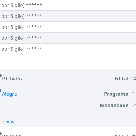
por Sigilo] ******
por Sigilo] ******
por Sigilo] ******
por Sigilo] ******
por Sigilo] ******
e
PT 14967
Edital
04
s
Alegre
Programa
Pi
Modalidade
B
e Silva
e