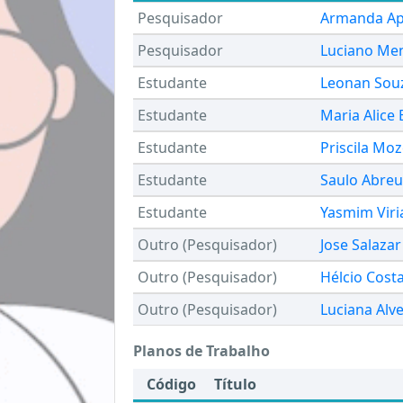
Pesquisador
Armanda Apa
Pesquisador
Luciano Men
Estudante
Leonan Souz
Estudante
Maria Alice 
Estudante
Priscila Moz
Estudante
Saulo Abreu
Estudante
Yasmim Viri
Outro (Pesquisador)
Jose Salazar
Outro (Pesquisador)
Hélcio Cost
Outro (Pesquisador)
Luciana Alve
Planos de Trabalho
Código
Título