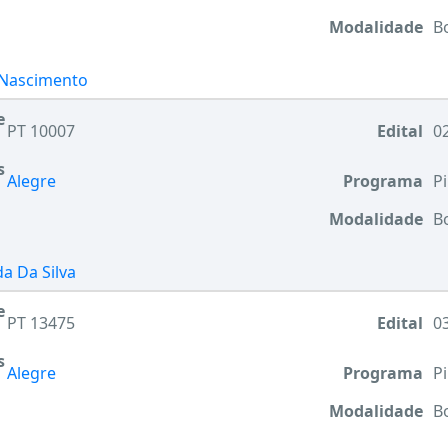
Modalidade
B
 Nascimento
e
PT 10007
Edital
02
s
Alegre
Programa
Pi
Modalidade
B
a Da Silva
e
PT 13475
Edital
03
s
Alegre
Programa
Pi
Modalidade
B