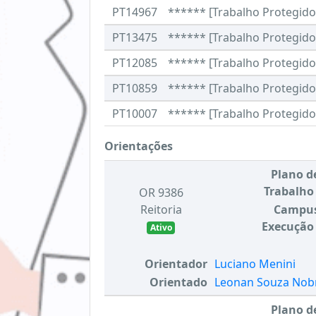
PT14967
****** [Trabalho Protegido 
PT13475
****** [Trabalho Protegido 
PT12085
****** [Trabalho Protegido 
PT10859
****** [Trabalho Protegido 
PT10007
****** [Trabalho Protegido 
Orientações
Plano d
Trabalho
OR 9386
Reitoria
Campu
Execução
Ativo
Orientador
Luciano Menini
Orientado
Leonan Souza Nobr
Plano d