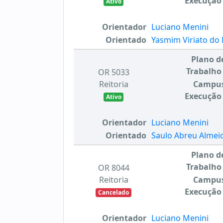
Execução
Ativo
Orientador
Luciano Menini
Orientado
Yasmim Viriato do
Plano d
Trabalho
OR 5033
Reitoria
Campu
Execução
Ativo
Orientador
Luciano Menini
Orientado
Saulo Abreu Almeid
Plano d
Trabalho
OR 8044
Reitoria
Campu
Execução
Cancelado
Orientador
Luciano Menini