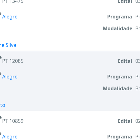
PT 13475
Edital
03
s
Alegre
Programa
Pi
Modalidade
B
e Silva
e
PT 12085
Edital
03
s
Alegre
Programa
Pi
Modalidade
B
nto
e
PT 10859
Edital
02
s
Alegre
Programa
Pi