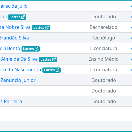
recida Júlio
ini
Doutorado
Lattes
a Nobre Silva
Bacharelado
Lattes
Brandão Silva
Tecnólogo
elli Bento
Licenciatura
Lattes
 Almeida Da Silva
Ensino Médio
Lattes
ato do Nascimento
Licenciatura
Lattes
 Zanuncio Junior
Doutorado
a
Doutorado
s Parreira
Doutorado