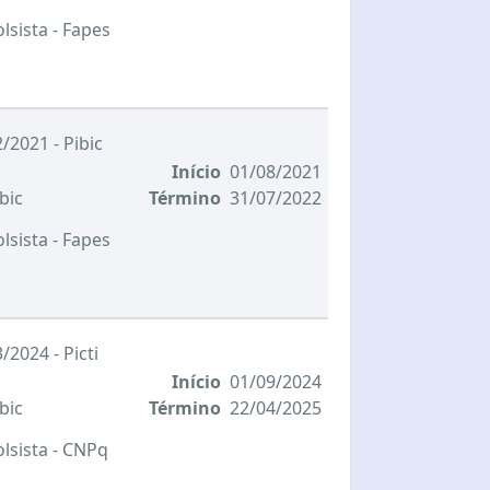
olsista
- Fapes
/2021 - Pibic
Início
01/08/2021
bic
Término
31/07/2022
olsista
- Fapes
/2024 - Picti
Início
01/09/2024
bic
Término
22/04/2025
olsista
- CNPq