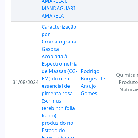
AMARELA E
MANDAGUARI
AMARELA
Caracterização
por
Cromatografia
Gasosa
Acoplada à
Espectrometria
de Massas (CG-
Rodrigo
Química 
EM) do óleo
Borges De
31/08/2024
Produto
essencial de
Araujo
Naturai
pimenta rosa
Gomes
(Schinus
terebinthifolia
Raddi)
produzido no
Estado do
Espírito Santo