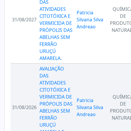
DAS
ATIVIDADES
QUÍMIC
Patricia
CITOTÓXICA E
DE
31/08/2027
Silvana Silva
VERMICIDA DE
PRODUT
Andreao
PRÓPOLIS DAS
NATURA
ABELHAS SEM
FERRÃO
URUÇÚ
AMARELA.
AVALIAÇÃO
DAS
ATIVIDADES
CITOTÓXICA E
VERMICIDA DE
QUÍMIC
Patricia
PRÓPOLIS DAS
DE
31/08/2026
Silvana Silva
ABELHAS SEM
PRODUT
Andreao
FERRÃO
NATURA
URUÇÚ