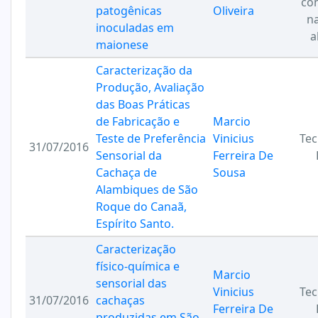
co
patogênicas
Oliveira
na
inoculadas em
a
maionese
Caracterização da
Produção, Avaliação
das Boas Práticas
de Fabricação e
Marcio
Teste de Preferência
Vinicius
Tec
31/07/2016
Sensorial da
Ferreira De
Cachaça de
Sousa
Alambiques de São
Roque do Canaã,
Espírito Santo.
Caracterização
físico-química e
Marcio
sensorial das
Vinicius
Tec
31/07/2016
cachaças
Ferreira De
produzidas em São