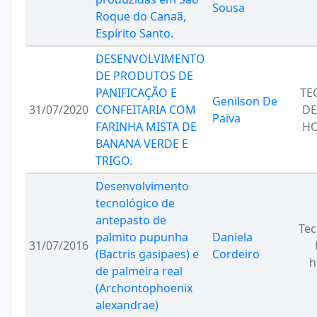
Sousa
Roque do Canaã,
Espírito Santo.
DESENVOLVIMENTO
DE PRODUTOS DE
PANIFICAÇÃO E
TE
Genilson De
31/07/2020
CONFEITARIA COM
DE
Paiva
FARINHA MISTA DE
HO
BANANA VERDE E
TRIGO.
Desenvolvimento
tecnológico de
antepasto de
Tec
palmito pupunha
Daniela
31/07/2016
(Bactris gasipaes) e
Cordeiro
h
de palmeira real
(Archontophoenix
alexandrae)