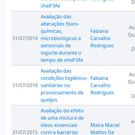
D
shelf life
Avaliação das
alterações físico-
Av
químicas,
Fabiana
Qu
31/07/2018
microbiológicas e
Carvalho
sensoriais de
Rodrigues
D
iogurte durante o
tempo de shelf life
Avaliação das
Av
condições higiênico-
Fabiana
Qu
31/07/2018
sanitárias no
Carvalho
processamento de
Rodrigues
D
queijos
Avaliação do efeito
de uma mistura de
e
óleos essenciais
Maíra Maciel
31/07/2015
contra bactérias
Mattos De