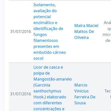
Isolamento,
avaliação do
potencial
enzimático e
Anál
Maíra Maciel
identificação de
q
31/07/2016
Mattos De
fungos
micr
Oliveira
filamentosos
de
presentes em
embutido cárneo
socol
Licor de casca e
polpa de
Mangostão-amarelo
(Garcinia
Marcio
xanthochymus
Vinicius
Tec
31/07/2016
Hook.) elaborado
Ferreira De
com diferentes
Sousa
concentrações e