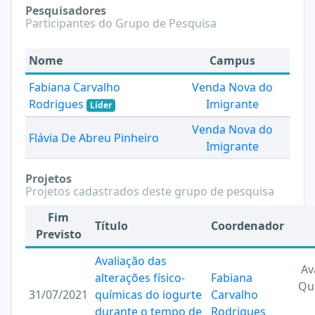
Pesquisadores
Participantes do Grupo de Pesquisa
Nome
Campus
Fabiana Carvalho
Venda Nova do
Rodrigues
Imigrante
Líder
Venda Nova do
Flávia De Abreu Pinheiro
Imigrante
Projetos
Projetos cadastrados deste grupo de pesquisa
Fim
Título
Coordenador
Previsto
Avaliação das
Av
alterações físico-
Fabiana
Qu
31/07/2021
químicas do iogurte
Carvalho
durante o tempo de
Rodrigues