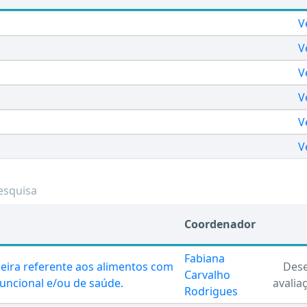
V
V
V
V
V
V
esquisa
Coordenador
Fabiana
ileira referente aos alimentos com
Dese
Carvalho
uncional e/ou de saúde.
avalia
Rodrigues