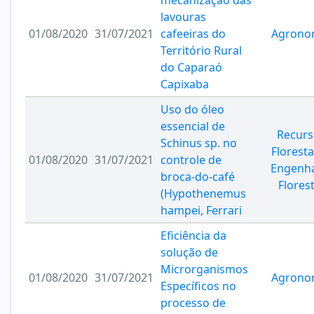
mecanização das
lavouras
01/08/2020
31/07/2021
cafeeiras do
Agrono
Território Rural
do Caparaó
Capixaba
Uso do óleo
essencial de
Recurs
Schinus sp. no
Floresta
01/08/2020
31/07/2021
controle de
Engenha
broca-do-café
Florest
(Hypothenemus
hampei, Ferrari
Eficiência da
solução de
Microrganismos
01/08/2020
31/07/2021
Agrono
Específicos no
processo de