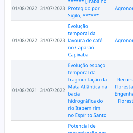
****** [Trabalho
01/08/2022
31/07/2023
Protegido por
Agrono
Sigilo] ******
Evolução
temporal da
01/08/2022
31/07/2023
lavoura de café
Agrono
no Caparaó
Capixaba
Evolução espaço
temporal da
fragmentação da
Recurs
Mata Atlântica na
Floresta
01/08/2021
31/07/2022
bacia
Engenha
hidrográfica do
Florest
rio Itapemirim
no Espírito Santo
Potencial de