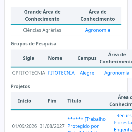
Grande Área de
Área de
Conhecimento
Conhecimento
Ciências Agrárias
Agronomia
Grupos de Pesquisa
Área de
Sigla
Nome
Campus
Conheciment
GPFITOTECNIA
FITOTECNIA
Alegre
Agronomia
Projetos
Área 
Início
Fim
Título
Conheci
Recurs
****** [Trabalho
Floresta
01/09/2026
31/08/2027
Protegido por
Engenha