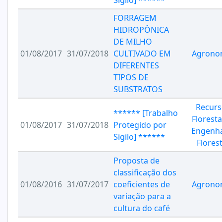
Sigilo] ******
FORRAGEM
HIDROPÔNICA
DE MILHO
01/08/2017
31/07/2018
CULTIVADO EM
Agrono
DIFERENTES
TIPOS DE
SUBSTRATOS
Recurs
****** [Trabalho
Floresta
01/08/2017
31/07/2018
Protegido por
Engenha
Sigilo] ******
Florest
Proposta de
classificação dos
01/08/2016
31/07/2017
coeficientes de
Agrono
variação para a
cultura do café