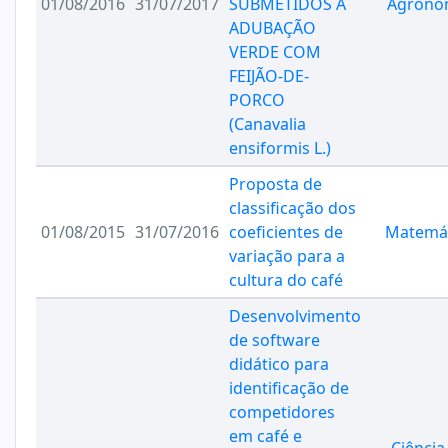
01/08/2016
31/07/2017
SUBMETIDOS À
Agrono
ADUBAÇÃO
VERDE COM
FEIJÃO-DE-
PORCO
(Canavalia
ensiformis L.)
Proposta de
classificação dos
01/08/2015
31/07/2016
coeficientes de
Matemát
variação para a
cultura do café
Desenvolvimento
de software
didático para
identificação de
competidores
em café e