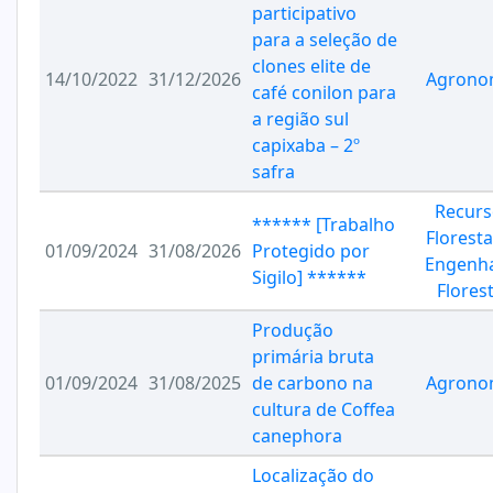
participativo
para a seleção de
clones elite de
14/10/2022
31/12/2026
Agrono
café conilon para
a região sul
capixaba – 2º
safra
Recurs
****** [Trabalho
Floresta
01/09/2024
31/08/2026
Protegido por
Engenha
Sigilo] ******
Florest
Produção
primária bruta
01/09/2024
31/08/2025
de carbono na
Agrono
cultura de Coffea
canephora
Localização do