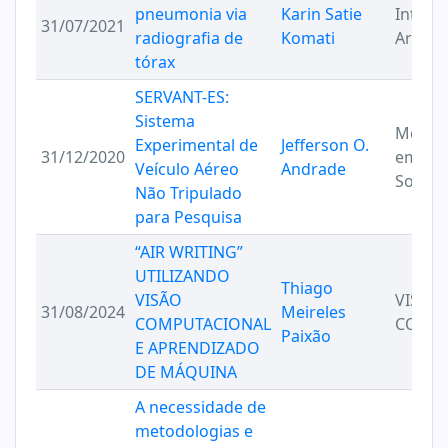
pneumonia via
Karin Satie
Intelig
31/07/2021
radiografia de
Komati
Artifici
tórax
SERVANT-ES:
Sistema
Métod
Experimental de
Jefferson O.
31/12/2020
em Eng
Veículo Aéreo
Andrade
Softwa
Não Tripulado
para Pesquisa
“AIR WRITING”
UTILIZANDO
Thiago
VISÃO
VISÃO
31/08/2024
Meireles
COMPUTACIONAL
COMPU
Paixão
E APRENDIZADO
DE MÁQUINA
A necessidade de
metodologias e