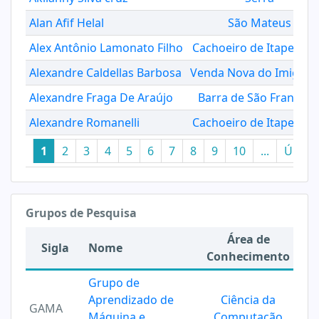
Alan Afif Helal
São Mateus
Alex Antônio Lamonato Filho
Cachoeiro de Itapemir
Alexandre Caldellas Barbosa
Venda Nova do Imigran
Alexandre Fraga De Araújo
Barra de São Francisc
Alexandre Romanelli
Cachoeiro de Itapemir
1
2
3
4
5
6
7
8
9
10
...
Últim
Grupos de Pesquisa
Área de
Sigla
Nome
Conhecimento
Grupo de
Aprendizado de
Ciência da
GAMA
Máquina e
Computação