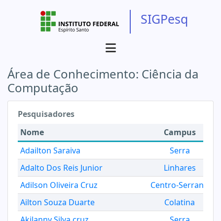
SIGPesq
Área de Conhecimento:
Ciência da
Computação
Pesquisadores
Nome
Campus
Adailton Saraiva
Serra
Adalto Dos Reis Junior
Linhares
Adilson Oliveira Cruz
Centro-Serrano
Ailton Souza Duarte
Colatina
Akilanny Silva cruz
Serra