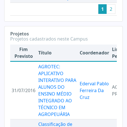
1
2
Projetos
Projetos cadastrados neste Campus
Fim
Linha 
Título
Coordenador
Previsto
Pesqu
AGROTEC:
APLICATIVO
INTERATIVO PARA
Ederval Pablo
ALUNOS DO
AGRIC
31/07/2016
Ferreira Da
ENSINO MÉDIO
PRECI
Cruz
INTEGRADO AO
TÉCNICO EM
AGROPEUÁRIA
Classificação de