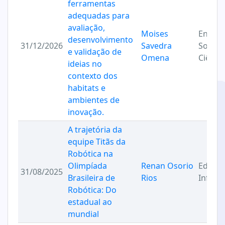
ferramentas
adequadas para
avaliação,
Moises
Engenh
desenvolvimento
31/12/2026
Savedra
Softwa
e validação de
Omena
Ciênci
ideias no
contexto dos
habitats e
ambientes de
inovação.
A trajetória da
equipe Titãs da
Robótica na
Olimpíada
Renan Osorio
Educaç
31/08/2025
Brasileira de
Rios
Inform
Robótica: Do
estadual ao
mundial