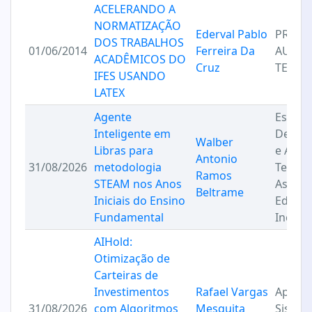
ACELERANDO A
NORMATIZAÇÃO
Ederval Pablo
PROC
DOS TRABALHOS
01/06/2014
Ferreira Da
AUTOM
ACADÊMICOS DO
Cruz
TEXTO
IFES USANDO
LATEX
Agente
Estudo
Inteligente em
Desenv
Walber
Libras para
e Apli
Antonio
31/08/2026
metodologia
Tecnol
Ramos
STEAM nos Anos
Assisti
Beltrame
Iniciais do Ensino
Educa
Fundamental
Inclusi
AIHold:
Otimização de
Carteiras de
Investimentos
Rafael Vargas
Aplica
31/08/2026
com Algoritmos
Mesquita
Sistem