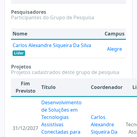
Pesquisadores
Participantes do Grupo de Pesquisa
Nome
Campus
Carlos Alexandre Siqueira Da Silva
Alegre
Líder
Projetos
Projetos cadastrados deste grupo de pesquisa
Fim
Título
Coordenador
L
Previsto
Desenvolvimento
de Soluções em
Tecnologias
Carlos
Assistivas
Alexandre
Tecn
31/12/2027
Conectadas para
Siqueira Da
Ass