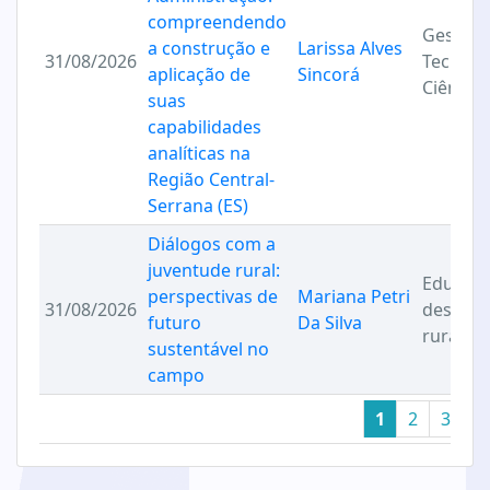
compreendendo
Gestão 
a construção e
Larissa Alves
31/08/2026
Tecnolo
aplicação de
Sincorá
Ciência
suas
capabilidades
analíticas na
Região Central-
Serrana (ES)
Diálogos com a
juventude rural:
Educaçã
perspectivas de
Mariana Petri
31/08/2026
desenvo
futuro
Da Silva
rural su
sustentável no
campo
1
2
3
4