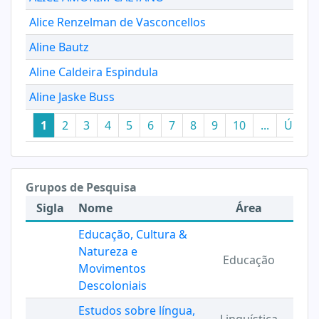
Alice Renzelman de Vasconcellos
Aline Bautz
Aline Caldeira Espindula
Aline Jaske Buss
1
2
3
4
5
6
7
8
9
10
...
Últim
Grupos de Pesquisa
Sigla
Nome
Área
Educação, Cultura &
Natureza e
Educação
Movimentos
Descoloniais
Estudos sobre língua,