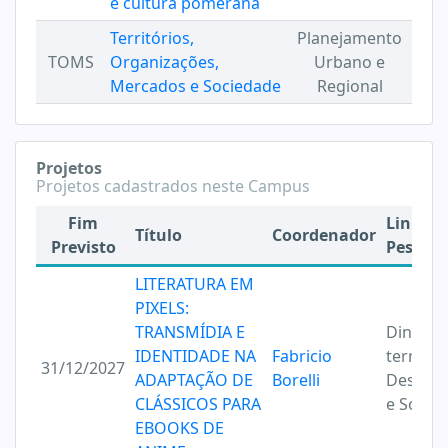
e cultura pomerana
Territórios,
Planejamento
TOMS
Organizações,
Urbano e
Mercados e Sociedade
Regional
Projetos
Projetos cadastrados neste Campus
Fim
Linha d
Título
Coordenador
Previsto
Pesqui
LITERATURA EM
PIXELS:
TRANSMÍDIA E
Dinâmic
IDENTIDADE NA
Fabricio
territori
31/12/2027
ADAPTAÇÃO DE
Borelli
Desenvo
CLÁSSICOS PARA
e Socie
EBOOKS DE