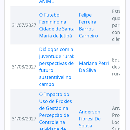
ANIME
Estudos 
O Futebol
Felipe
quantita
Feminino na
Ferreira
31/07/2027
para
Cidade de Santa
Barros
compre
Maria de Jetibá
Carneiro
ciência 
Diálogos com a
juventude rural:
Educaçã
perspectivas de
Mariana Petri
31/08/2027
desenvo
futuro
Da Silva
rural su
sustentável no
campo
O Impacto do
Uso de Proxies
de Gestão na
Arranjo
Anderson
Percepção de
Produti
31/08/2027
Fioresi De
Controle na
Locais (
Sousa
atividade de
Sustent