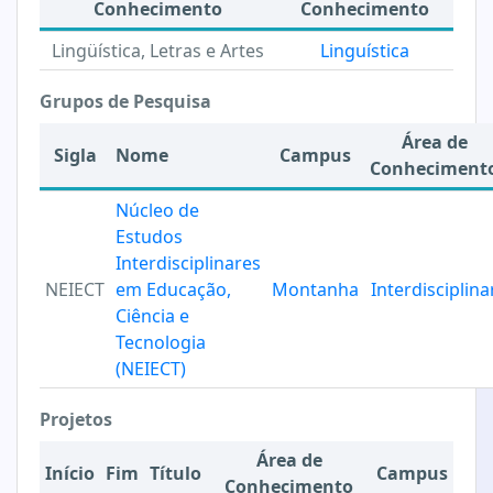
Conhecimento
Conhecimento
Lingüística, Letras e Artes
Linguística
Grupos de Pesquisa
Área de
Sigla
Nome
Campus
Conheciment
Núcleo de
Estudos
Interdisciplinares
NEIECT
em Educação,
Montanha
Interdisciplina
Ciência e
Tecnologia
(NEIECT)
Projetos
Área de
Início
Fim
Título
Campus
Conhecimento