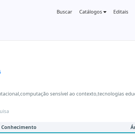
Buscar
Catálogos
Editais
6
acional,computação sensível ao contexto,tecnologias edu
uisa
e Conhecimento
Á