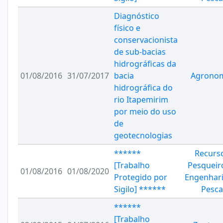
Diagnóstico
físico e
conservacionista
de sub-bacias
hidrográficas da
01/08/2016
31/07/2017
bacia
Agrono
hidrográfica do
rio Itapemirim
por meio do uso
de
geotecnologias
******
Recurs
[Trabalho
Pesqueir
01/08/2016
01/08/2020
Protegido por
Engenhari
Sigilo] ******
Pesca
******
[Trabalho