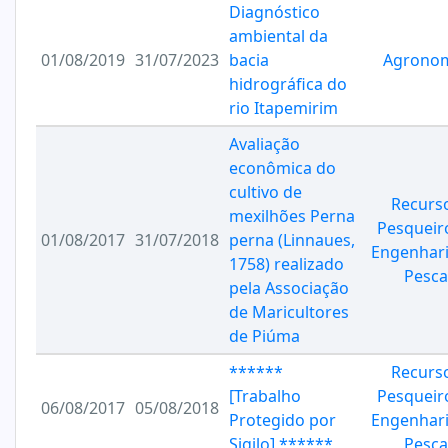
Diagnóstico
ambiental da
01/08/2019
31/07/2023
bacia
Agrono
hidrográfica do
rio Itapemirim
Avaliação
econômica do
cultivo de
Recurs
mexilhões Perna
Pesqueir
01/08/2017
31/07/2018
perna (Linnaues,
Engenhari
1758) realizado
Pesca
pela Associação
de Maricultores
de Piúma
******
Recurs
[Trabalho
Pesqueir
06/08/2017
05/08/2018
Protegido por
Engenhari
Sigilo] ******
Pesca