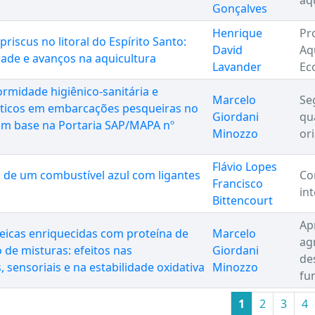
aq
Gonçalves
Henrique
Pr
priscus no litoral do Espírito Santo:
David
Aq
dade e avanços na aquicultura
Lavander
Ec
ormidade higiênico-sanitária e
Marcelo
Se
ríticos em embarcações pesqueiras no
Giordani
qu
om base na Portaria SAP/MAPA nº
Minozzo
or
Flávio Lopes
 de um combustível azul com ligantes
Co
Francisco
in
Bittencourt
Ap
eicas enriquecidas com proteína de
Marcelo
ag
de misturas: efeitos nas
Giordani
de
 sensoriais e na estabilidade oxidativa
Minozzo
fu
1
2
3
4