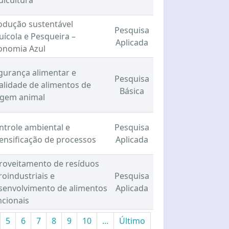
uicultura
odução sustentável
Pesquisa
uícola e Pesqueira –
Aplicada
onomia Azul
gurança alimentar e
Pesquisa
alidade de alimentos de
Básica
igem animal
ntrole ambiental e
Pesquisa
tensificação de processos
Aplicada
roveitamento de resíduos
roindustriais e
Pesquisa
senvolvimento de alimentos
Aplicada
ncionais
5
6
7
8
9
10
...
Último