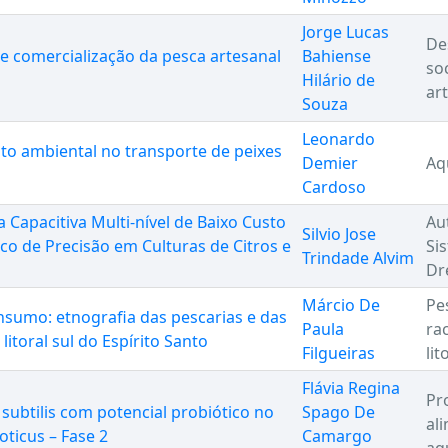
Jorge Lucas
De
 e comercialização da pesca artesanal
Bahiense
so
Hilário de
ar
Souza
Leonardo
to ambiental no transporte de peixes
Demier
Aq
Cardoso
Capacitiva Multi-nível de Baixo Custo
Au
Silvio Jose
o de Precisão em Culturas de Citros e
Si
Trindade Alvim
Dr
Márcio De
Pes
nsumo: etnografia das pescarias e das
Paula
ra
litoral sul do Espírito Santo
Filgueiras
lit
Flávia Regina
Pr
 subtilis com potencial probiótico no
Spago De
al
oticus – Fase 2
Camargo