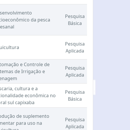
senvolvimento
Pesquisa
cioeconômico da pesca
Básica
tesanal
Pesquisa
uicultura
Aplicada
tomação e Controle de
Pesquisa
stemas de Irrigação e
Aplicada
enagem
caria, cultura e a
Pesquisa
cionalidade econômica no
Básica
oral sul capixaba
odução de suplemento
Pesquisa
imentar para uso na
Aplicada