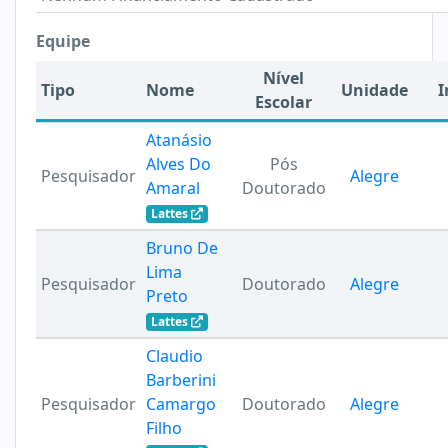
Equipe
Nível
Tipo
Nome
Unidade
I
Escolar
Atanásio
Alves Do
Pós
Pesquisador
Alegre
Amaral
Doutorado
Lattes
Bruno De
Lima
Pesquisador
Doutorado
Alegre
Preto
Lattes
Claudio
Barberini
Pesquisador
Camargo
Doutorado
Alegre
Filho