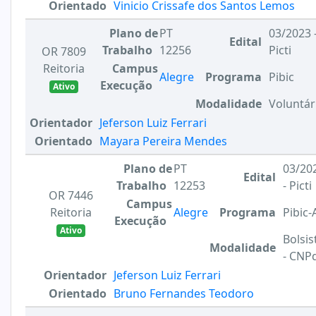
Orientado
Vinicio Crissafe dos Santos Lemos
Plano de
PT
03/2023 
Edital
Trabalho
12256
Picti
OR 7809
Reitoria
Campus
Alegre
Programa
Pibic
Execução
Ativo
Modalidade
Voluntár
Orientador
Jeferson Luiz Ferrari
Orientado
Mayara Pereira Mendes
Plano de
PT
03/20
Edital
Trabalho
12253
- Picti
OR 7446
Campus
Reitoria
Alegre
Programa
Pibic-
Execução
Ativo
Bolsis
Modalidade
- CNP
Orientador
Jeferson Luiz Ferrari
Orientado
Bruno Fernandes Teodoro