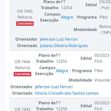
Plano de
PT
03/20
Edital
Trabalho
12254
- Picti
OR 7445
Campus
Reitoria
Alegre
Programa
Pibic
Execução
Cancelado
Bolsis
Modalidade
- CNP
Orientador
Jeferson Luiz Ferrari
Orientado
Juliana Oliveira Rodrigues
Plano de
PT
03/2023 
Edital
Trabalho
12255
Picti
OR 7444
Reitoria
Campus
Alegre
Programa
Pibic
Execução
Cancelado
Modalidade
Voluntár
Orientador
Jeferson Luiz Ferrari
Orientado
Vinicio Crissafe dos Santos Lemos
Plano de
PT
03/2023 
Edital
Trabalho
12256
Picti
OR 7443