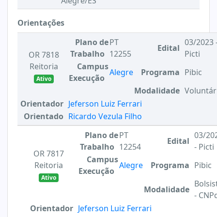
Alegre/ES
Orientações
Plano de
PT
03/2023 
Edital
Trabalho
12255
Picti
OR 7818
Reitoria
Campus
Alegre
Programa
Pibic
Execução
Ativo
Modalidade
Voluntár
Orientador
Jeferson Luiz Ferrari
Orientado
Ricardo Vezula Filho
Plano de
PT
03/20
Edital
Trabalho
12254
- Picti
OR 7817
Campus
Reitoria
Alegre
Programa
Pibic
Execução
Ativo
Bolsis
Modalidade
- CNP
Orientador
Jeferson Luiz Ferrari