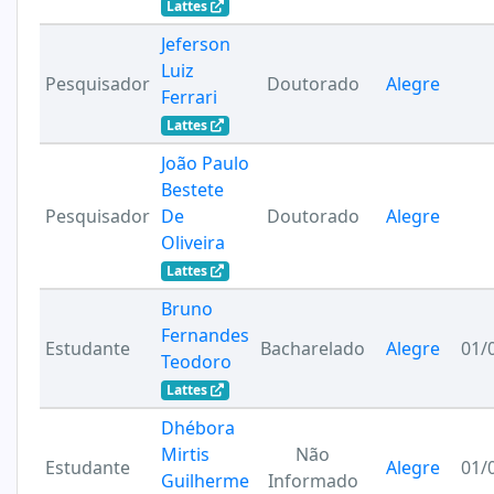
Lattes
Jeferson
Luiz
Pesquisador
Doutorado
Alegre
Ferrari
Lattes
João Paulo
Bestete
Pesquisador
De
Doutorado
Alegre
Oliveira
Lattes
Bruno
Fernandes
Estudante
Bacharelado
Alegre
01/
Teodoro
Lattes
Dhébora
Mirtis
Não
Estudante
Alegre
01/
Guilherme
Informado