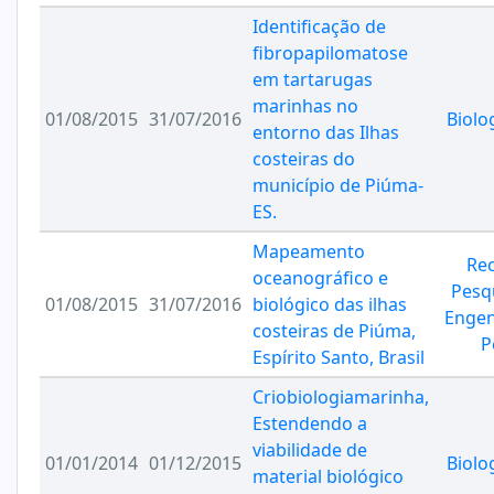
Identificação de
fibropapilomatose
em tartarugas
marinhas no
01/08/2015
31/07/2016
Biolo
entorno das Ilhas
costeiras do
município de Piúma-
ES.
Mapeamento
Re
oceanográfico e
Pesq
01/08/2015
31/07/2016
biológico das ilhas
Engen
costeiras de Piúma,
P
Espírito Santo, Brasil
Criobiologiamarinha,
Estendendo a
viabilidade de
01/01/2014
01/12/2015
Biolo
material biológico