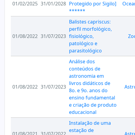
01/02/2025
31/01/2028
Protegido por Sigilo]
Ocea
******
Balistes capriscus:
perfil morfológico,
01/08/2022
31/07/2023
fisiológico,
Zo
patológico e
parasitológico
Análise dos
conteúdos de
astronomia em
livros didáticos de
01/08/2022
31/07/2023
Ast
8o. e 9o. anos do
ensino fundamental
e criação de produto
educacional
Instalação de uma
estação de
01/08/2021
31/07/2022
Ast