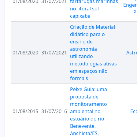
01/08/2020
31/07/2021
tartarugas marinhas
Engen
no litoral sul
P
capixaba
Criação de Material
didático para o
ensino de
astronomia
01/08/2020
31/07/2021
Ast
utilizando
metodologias ativas
em espaços não
formais
Peixe Guia: uma
proposta de
monitoramento
01/08/2015
31/07/2016
ambiental no
Ec
estuário do rio
Benevente,
Anchieta/ES.