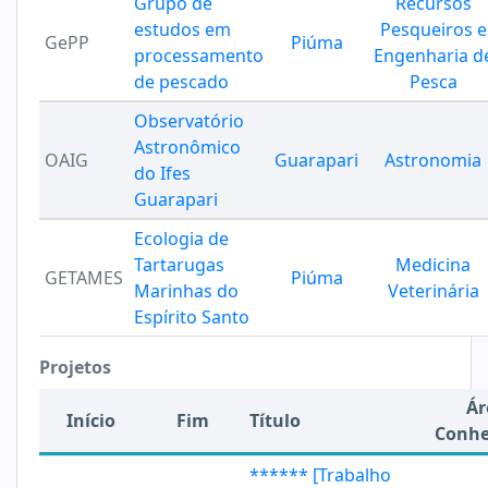
Grupo de
Recursos
estudos em
Pesqueiros e
GePP
Piúma
processamento
Engenharia d
de pescado
Pesca
Observatório
Astronômico
OAIG
Guarapari
Astronomia
do Ifes
Guarapari
Ecologia de
Tartarugas
Medicina
GETAMES
Piúma
Marinhas do
Veterinária
Espírito Santo
Projetos
Ár
Início
Fim
Título
Conhe
****** [Trabalho