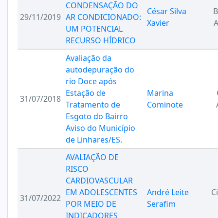
CONDENSAÇÃO DO
César Silva
B
29/11/2019
AR CONDICIONADO:
Xavier
A
UM POTENCIAL
RECURSO HÍDRICO
Avaliação da
autodepuração do
rio Doce após
Estação de
Marina
31/07/2018
Tratamento de
Cominote
Esgoto do Bairro
Aviso do Município
de Linhares/ES.
AVALIAÇÃO DE
RISCO
CARDIOVASCULAR
EM ADOLESCENTES
André Leite
C
31/07/2022
POR MEIO DE
Serafim
INDICADORES