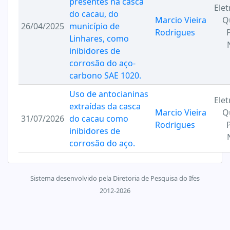
presentes na casca
Ele
do cacau, do
Marcio Vieira
Q
26/04/2025
município de
Rodrigues
Linhares, como
inibidores de
corrosão do aço-
carbono SAE 1020.
Uso de antocianinas
Ele
extraídas da casca
Marcio Vieira
Q
31/07/2026
do cacau como
Rodrigues
inibidores de
corrosão do aço.
Sistema desenvolvido pela Diretoria de Pesquisa do Ifes
2012-2026