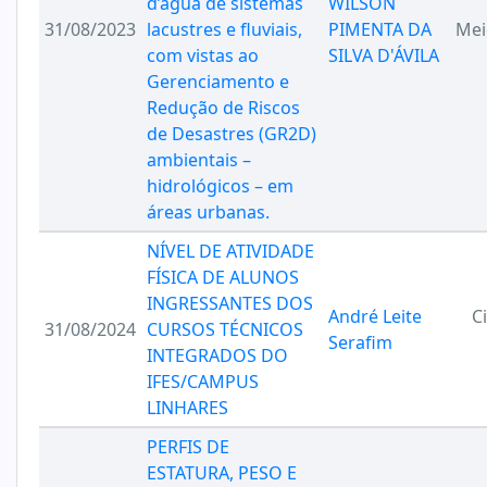
d’água de sistemas
WILSON
31/08/2023
lacustres e fluviais,
PIMENTA DA
Mei
com vistas ao
SILVA D'ÁVILA
Gerenciamento e
Redução de Riscos
de Desastres (GR2D)
ambientais –
hidrológicos – em
áreas urbanas.
NÍVEL DE ATIVIDADE
FÍSICA DE ALUNOS
INGRESSANTES DOS
André Leite
C
31/08/2024
CURSOS TÉCNICOS
Serafim
INTEGRADOS DO
IFES/CAMPUS
LINHARES
PERFIS DE
ESTATURA, PESO E