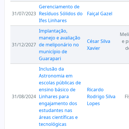
Gerenciamento de
31/07/2023
Resíduos Sólidos do
Faiçal Gazel
Ifes Linhares
Implantação,
Meli
manejo e avaliação
César Silva
e p
31/12/2027
de meliponário no
Xavier
d
município de
Guarapari
Inclusão da
Astronomia em
escolas públicas de
ensino básico de
Ricardo
31/08/2024
Linhares para
Rodrigo Silva
Fí
engajamento dos
Lopes
estudantes nas
áreas científicas e
tecnológicas