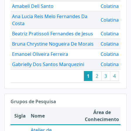
Amabeli Dell Santo
Colatina
Ana Lucia Reis Melo Fernandes Da
Colatina
Costa
Beatriz Pratissoli Fernandes de Jesus
Colatina
Bruna Chrystine Nogueira De Morais
Colatina
Emanoel Oliveira Ferreira
Colatina
Gabrielly Dos Santos Marquezini
Colatina
1
2
3
4
Grupos de Pesquisa
Área de
Sigla
Nome
Conhecimento
Atelier de