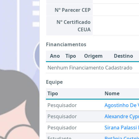
Nº Parecer CEP
Nº Certificado
CEUA
Financiamentos
Ano
Tipo
Origem
Destino
Nenhum Financiamento Cadastrado
Equipe
Tipo
Nome
Pesquisador
Agostinho De 
Pesquisador
Alexandre Cyp
Pesquisador
Sirana Palassi
Estudante
Betânia Cortel