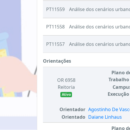
PT11559
Análise dos cenários urba
PT11558
Análise dos cenários urban
PT11557
Análise dos cenários urban
Orientações
Plano d
Trabalho
OR 6958
Reitoria
Campu
Execução
Ativo
Orientador
Agostinho De Vasc
Orientado
Daiane Linhaus
Plano d