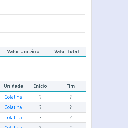
Valor Unitário
Valor Total
Unidade
Início
Fim
Colatina
?
?
Colatina
?
?
Colatina
?
?
Colatina
?
?