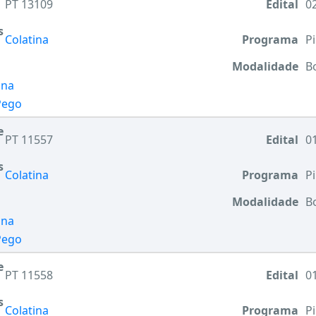
PT 13109
Edital
02
s
Colatina
Programa
Pi
Modalidade
B
ina
 Pego
e
PT 11557
Edital
01
s
Colatina
Programa
Pi
Modalidade
B
ina
 Pego
e
PT 11558
Edital
01
s
Colatina
Programa
Pi