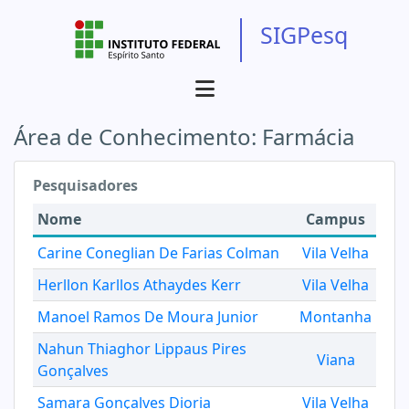
SIGPesq
Área de Conhecimento:
Farmácia
Pesquisadores
Nome
Campus
Carine Coneglian De Farias Colman
Vila Velha
Herllon Karllos Athaydes Kerr
Vila Velha
Manoel Ramos De Moura Junior
Montanha
Nahun Thiaghor Lippaus Pires
Viana
Gonçalves
Samara Gonçalves Dioria
Vila Velha