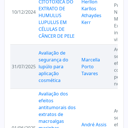
CITOTÓXICA DO
Herllon
Produ
EXTRATO DE
Karllos
10/12/2024
Natur
HUMULUS
Athaydes
Model
LUPULUS EM
Kerr
Exper
CÉLULAS DE
in vitr
CÂNCER DE PELE
vivo
Avalia
Avaliação de
segur
segurança do
Marcella
eficác
31/07/2025
lupúlo para
Porto
cosmé
aplicação
Tavares
pesqu
cosmética
novos 
Avaliação dos
efeitos
antitumorais dos
Avalia
extratos de
segur
macroalgas
André Assis
eficác