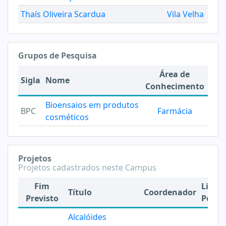
Thaís Oliveira Scardua
Vila Velha
Grupos de Pesquisa
Área de
Sigla
Nome
Conhecimento
Bioensaios em produtos
BPC
Farmácia
cosméticos
Projetos
Projetos cadastrados neste Campus
Fim
Linha
Título
Coordenador
Previsto
Pesqu
Alcalóides