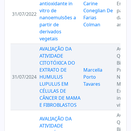
antioxidante in
Carine
Ensaio
vitro de
Coneglian De
para a
31/07/2022
nanoemulsões a
Farias
da ati
partir de
Colman
antiox
derivados
vegetais
AVALIAÇÃO DA
Avalia
ATIVIDADE
Quími
CITOTÓXICA DO
Biológ
EXTRATO DE
Marcella
Produ
31/07/2024
HUMULUS
Porto
Natur
LUPULUS EM
Tavares
Model
CÉLULAS DE
Exper
CÂNCER DE MAMA
in vitr
E FIBROBLASTOS
vivo
Avalia
AVALIAÇÃO DA
Quími
ATIVIDADE
Biológ