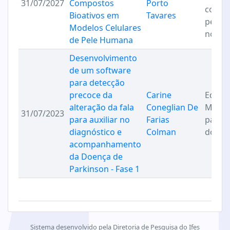
31/07/2027
Compostos
Porto
cosmé
Bioativos em
Tavares
pesqu
Modelos Celulares
novos 
de Pele Humana
Desenvolvimento
de um software
para detecção
precoce da
Carine
Educa
alteração da fala
Coneglian De
Matem
31/07/2023
para auxiliar no
Farias
para 
diagnóstico e
Colman
do Tr
acompanhamento
da Doença de
Parkinson - Fase 1
Sistema desenvolvido pela Diretoria de Pesquisa do Ifes