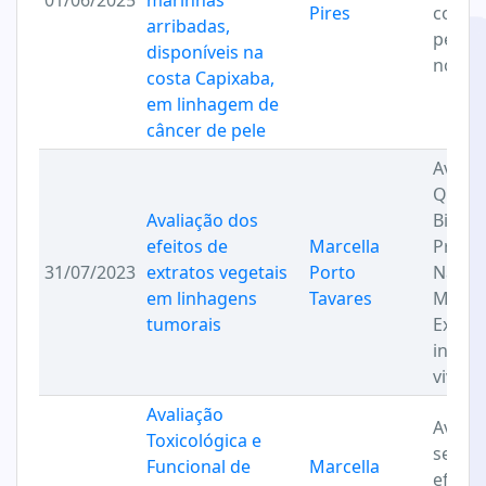
01/06/2025
marinhas
Pires
cosmé
arribadas,
pesqu
disponíveis na
novos 
costa Capixaba,
em linhagem de
câncer de pele
Avalia
Quími
Avaliação dos
Biológ
efeitos de
Marcella
Produ
31/07/2023
extratos vegetais
Porto
Natur
em linhagens
Tavares
Model
tumorais
Exper
in vitr
vivo
Avaliação
Avalia
Toxicológica e
segur
Funcional de
Marcella
eficác