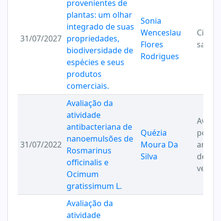
provenientes de
plantas: um olhar
Sonia
integrado de suas
Wenceslau
Ciênci
31/07/2027
propriedades,
Flores
saúde
biodiversidade de
Rodrigues
espécies e seus
produtos
comerciais.
Avaliação da
atividade
Avalia
antibacteriana de
Quézia
potenc
nanoemulsões de
31/07/2022
Moura Da
antim
Rosmarinus
Silva
de pr
officinalis e
vegeta
Ocimum
gratissimum L.
Avaliação da
atividade