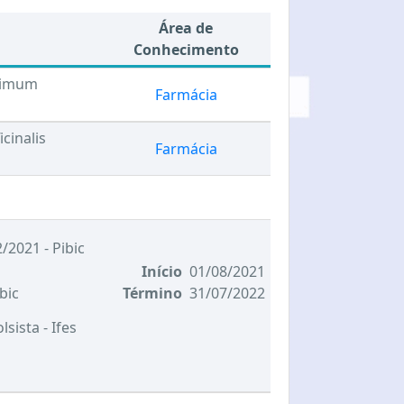
Área de
Conhecimento
ssimum
Farmácia
cinalis
Farmácia
/2021 - Pibic
Início
01/08/2021
bic
Término
31/07/2022
olsista
- Ifes