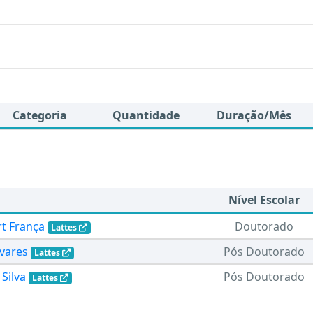
Categoria
Quantidade
Duração/Mês
Nível Escolar
rt França
Doutorado
Lattes
avares
Pós Doutorado
Lattes
Silva
Pós Doutorado
Lattes