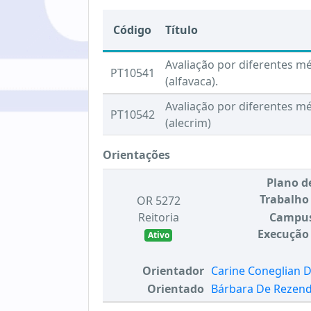
Código
Título
Avaliação por diferentes m
PT10541
(alfavaca).
Avaliação por diferentes mé
PT10542
(alecrim)
Orientações
Plano d
Trabalho
OR 5272
Reitoria
Campu
Execução
Ativo
Orientador
Carine Coneglian 
Orientado
Bárbara De Rezend