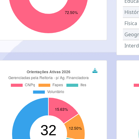
Educa
Histór
Física
Geogr
Interd
Letra
Probab
Zoolo
Ensin
Ciênc
Comu