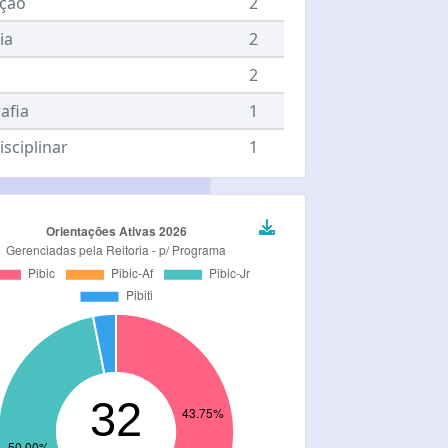
ção
2
ia
2
2
afia
1
isciplinar
1
s
1
ilidade e Estatística
1
gia
1
o
1
ia da Computação
1
nicação
1