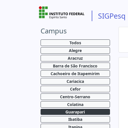
SIGPesq
Campus
Todos
Alegre
Aracruz
Barra de São Francisco
Cachoeiro de Itapemirim
Cariacica
Cefor
Centro-Serrano
Colatina
Guarapari
Ibatiba
Itapina