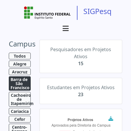
SIGPesq
Campus
Pesquisadores em Projetos
Todos
Ativos
15
Alegre
Aracruz
Barra de 
São 
Estudantes em Projetos Ativos
Francisco
23
Cachoeiro 
de 
Itapemirim
Cariacica
Cefor
Centro-