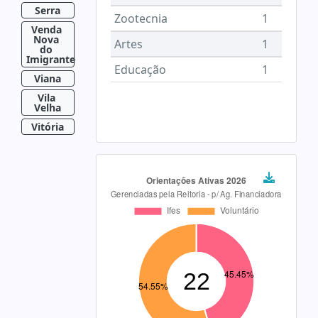
Serra
Zootecnia
1
Venda 
Nova 
Artes
1
do 
Imigrante
Educação
1
Viana
Vila 
Velha
Vitória