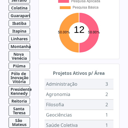
Serrano
Colatina
Guarapari
Ibatiba
Itapina
Linhares
Montanha
Nova 
Venécia
Piúma
Projetos Ativos p/ Área
Pólo de 
Inovação 
Vitória
Administração
3
Presidente 
Kennedy
Agronomia
2
Reitoria
Filosofia
2
Santa 
Teresa
Geociências
1
São 
Mateus
Saúde Coletiva
1