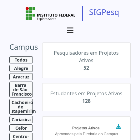
SIGPesq
Campus
Pesquisadores em Projetos
Todos
Ativos
52
Alegre
Aracruz
Barra 
de São 
Estudantes em Projetos Ativos
Francisco
128
Cachoeiro 
de 
Itapemirim
Cariacica
Cefor
Centro-