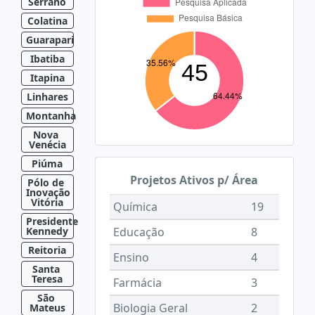
Serrano
Colatina
Guarapari
Ibatiba
Itapina
Linhares
Montanha
Nova 
Venécia
Piúma
Projetos Ativos p/ Área
Pólo de 
Inovação 
Vitória
Química
19
Presidente 
Kennedy
Educação
8
Reitoria
Ensino
4
Santa 
Teresa
Farmácia
3
São 
Biologia Geral
2
Mateus