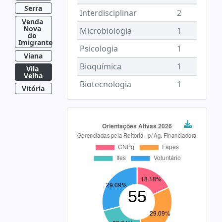
Serra
Interdisciplinar
2
Venda 
Nova 
Microbiologia
1
do 
Imigrante
Psicologia
1
Viana
Bioquímica
1
Vila 
Velha
Biotecnologia
1
Vitória
Filosofia
1
Geociências
1
Saúde Coletiva
1