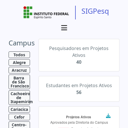
SIGPesq
Campus
Pesquisadores em Projetos
Todos
Ativos
40
Alegre
Aracruz
Barra 
de São 
Estudantes em Projetos Ativos
Francisco
56
Cachoeiro 
de 
Itapemirim
Cariacica
Cefor
Centro-