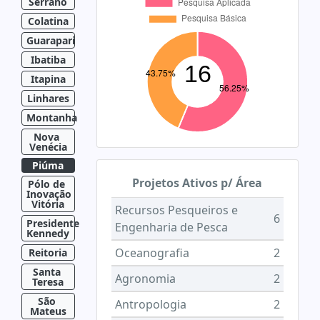
Serrano
Colatina
Guarapari
Ibatiba
Itapina
Linhares
Montanha
Nova 
Venécia
Piúma
Projetos Ativos p/ Área
Pólo de 
Inovação 
Vitória
Recursos Pesqueiros e
6
Presidente 
Engenharia de Pesca
Kennedy
Oceanografia
2
Reitoria
Santa 
Agronomia
2
Teresa
São 
Antropologia
2
Mateus