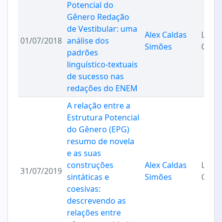
Potencial do
Gênero Redação
de Vestibular: uma
Alex Caldas
Ling
01/07/2018
análise dos
Simões
Códi
padrões
linguístico-textuais
de sucesso nas
redações do ENEM
A relação entre a
Estrutura Potencial
do Gênero (EPG)
resumo de novela
e as suas
construções
Alex Caldas
Ling
31/07/2019
sintáticas e
Simões
Códi
coesivas:
descrevendo as
relações entre