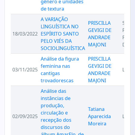
gênero e unidades
de textura
A VARIAÇÃO
PRISCILLA
Socio
LINGUÍSTICA NO
GEVIGI DE
Fonét
18/03/2022
ESPÍRITO SANTO
ANDRADE
Fonol
PELO VIÉS DA
MAJONI
Diale
SOCIOLINGUÍSTICA
Análise da figura
PRISCILLA
feminina nas
GEVIGI DE
03/11/2025
Lingu
cantigas
ANDRADE
trovadorescas
MAJONI
Análise das
instâncias de
produção,
Tatiana
circulação e
02/09/2025
Aparecida
Lingu
recepção dos
Moreira
discursos do
álbum AmarElo, de