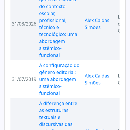
do contexto
escolar,
Leitu
profissional,
Alex Caldas
31/08/2026
de Hi
técnico e
Simões
Quad
tecnológico: uma
abordagem
sistêmico-
funcional
A configuração do
gênero editorial:
Alex Caldas
Ling
31/07/2019
uma abordagem
Simões
Códi
sistêmico-
funcional
A diferença entre
as estruturas
textuais e
discursivas das