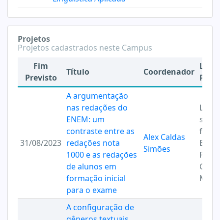
Projetos
Projetos cadastrados neste Campus
Fim
Linh
Título
Coordenador
Previsto
Pesq
A argumentação
nas redações do
Lingu
ENEM: um
sistê
contraste entre as
funci
Alex Caldas
31/08/2023
redações nota
Estru
Simões
1000 e as redações
Poten
de alunos em
Gêne
formação inicial
Mult
para o exame
A configuração de
gêneros textuais