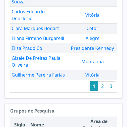
Souza
Carlos Eduardo
Vitória
Deoclecio
Clara Marques Bodart
Cefor
Eliana Firmino Burgarelli
Alegre
Elisa Prado Có
Presidente Kennedy
Gisele De Freitas Paula
Montanha
Oliveira
Guilherme Pereira Farias
Vitória
1
2
3
Grupos de Pesquisa
Área de
Sigla
Nome