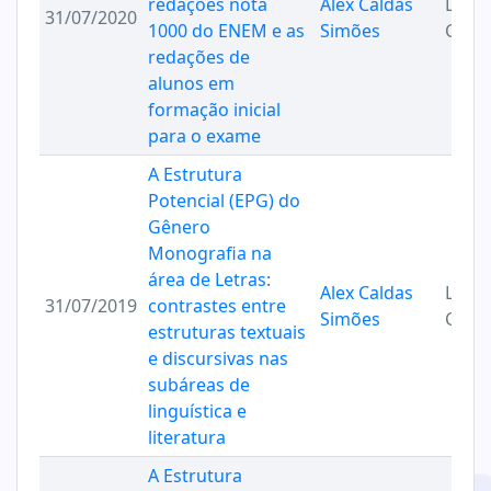
redações nota
Alex Caldas
Ling
31/07/2020
1000 do ENEM e as
Simões
Códi
redações de
alunos em
formação inicial
para o exame
A Estrutura
Potencial (EPG) do
Gênero
Monografia na
área de Letras:
Alex Caldas
Ling
31/07/2019
contrastes entre
Simões
Códi
estruturas textuais
e discursivas nas
subáreas de
linguística e
literatura
A Estrutura