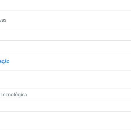
vas
ação
a/Tecnológica