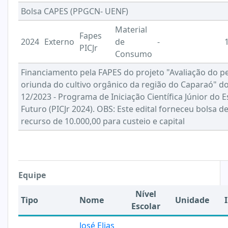
Bolsa CAPES (PPGCN- UENF)
Material
Fapes
2024
Externo
de
-
PICJr
Consumo
Financiamento pela FAPES do projeto "Avaliação do pe
oriunda do cultivo orgânico da região do Caparaó" d
12/2023 - Programa de Iniciação Científica Júnior do E
Futuro (PICJr 2024). OBS: Este edital forneceu bolsa d
recurso de 10.000,00 para custeio e capital
Equipe
Nível
Tipo
Nome
Unidade
I
Escolar
José Elias