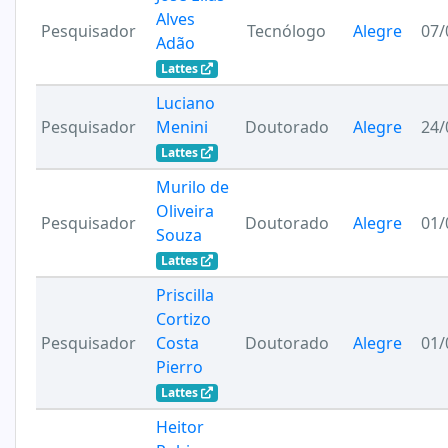
Alves
Pesquisador
Tecnólogo
Alegre
07/
Adão
Lattes
Luciano
Pesquisador
Menini
Doutorado
Alegre
24/
Lattes
Murilo de
Oliveira
Pesquisador
Doutorado
Alegre
01/
Souza
Lattes
Priscilla
Cortizo
Pesquisador
Costa
Doutorado
Alegre
01/
Pierro
Lattes
Heitor