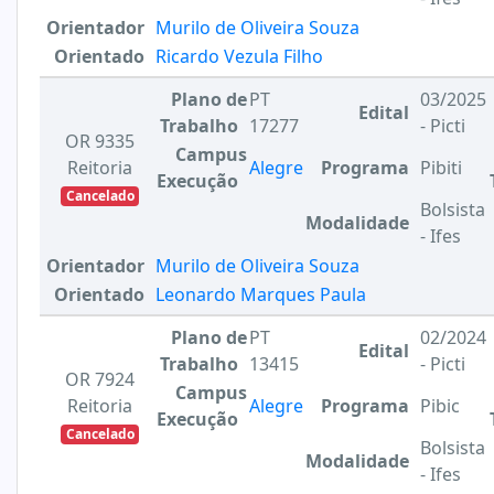
Orientador
Murilo de Oliveira Souza
Orientado
Ricardo Vezula Filho
Plano de
PT
03/2025
Edital
Trabalho
17277
- Picti
OR 9335
Campus
Reitoria
Alegre
Programa
Pibiti
Execução
Cancelado
Bolsista
Modalidade
- Ifes
Orientador
Murilo de Oliveira Souza
Orientado
Leonardo Marques Paula
Plano de
PT
02/2024
Edital
Trabalho
13415
- Picti
OR 7924
Campus
Reitoria
Alegre
Programa
Pibic
Execução
Cancelado
Bolsista
Modalidade
- Ifes