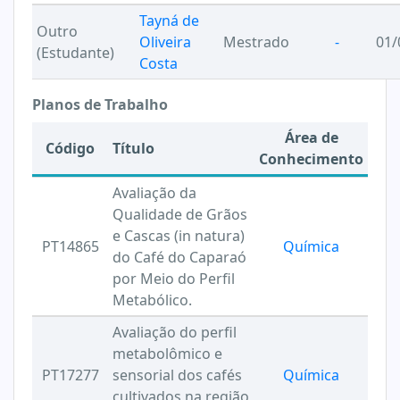
Tayná de
Outro
Oliveira
Mestrado
-
01/
(Estudante)
Costa
Planos de Trabalho
Área de
Código
Título
Conhecimento
Avaliação da
Qualidade de Grãos
e Cascas (in natura)
PT14865
Química
do Café do Caparaó
por Meio do Perfil
Metabólico.
Avaliação do perfil
metabolômico e
PT17277
sensorial dos cafés
Química
cultivados na região