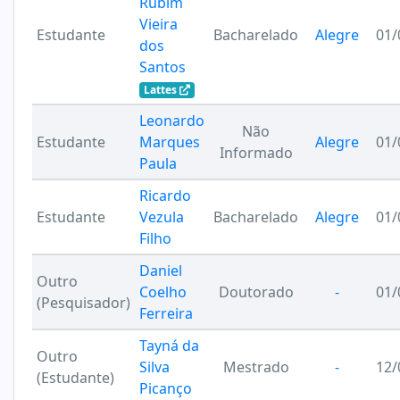
Rubim
Vieira
Estudante
Bacharelado
Alegre
01/
dos
Santos
Lattes
Leonardo
Não
Estudante
Marques
Alegre
01/
Informado
Paula
Ricardo
Estudante
Vezula
Bacharelado
Alegre
01/
Filho
Daniel
Outro
Coelho
Doutorado
-
01/
(Pesquisador)
Ferreira
Tayná da
Outro
Silva
Mestrado
-
12/
(Estudante)
Picanço