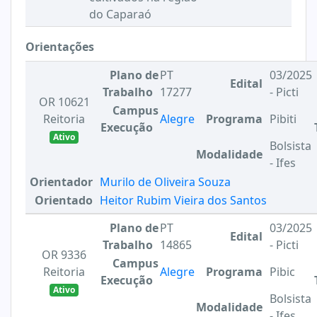
do Caparaó
Orientações
Plano de
PT
03/2025
Edital
Trabalho
17277
- Picti
OR 10621
Campus
Reitoria
Alegre
Programa
Pibiti
Execução
Ativo
Bolsista
Modalidade
- Ifes
Orientador
Murilo de Oliveira Souza
Orientado
Heitor Rubim Vieira dos Santos
Plano de
PT
03/2025
Edital
Trabalho
14865
- Picti
OR 9336
Campus
Reitoria
Alegre
Programa
Pibic
Execução
Ativo
Bolsista
Modalidade
- Ifes