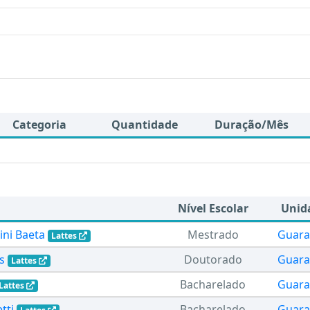
Categoria
Quantidade
Duração/Mês
Nível Escolar
Unid
ini Baeta
Mestrado
Guara
Lattes
s
Doutorado
Guara
Lattes
Bacharelado
Guara
Lattes
tti
Bacharelado
Guara