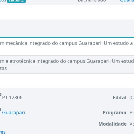
Lattes
em mecânica integrado do campus Guarapari: Um estudo a p
em eletrotécnica integrado do campus Guarapari: Um estudo
tas
e
PT 12806
Edital
02
s
Guarapari
Programa
Pi
Modalidade
V
ves