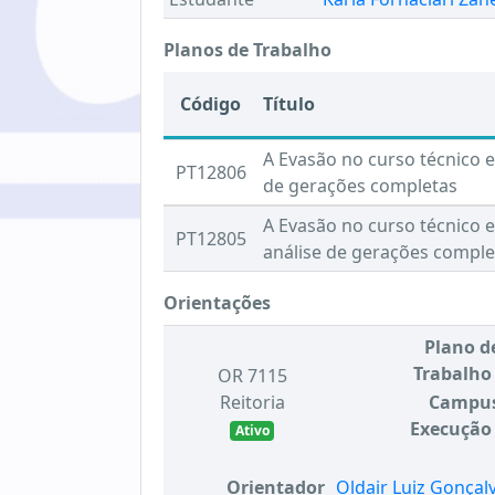
Planos de Trabalho
Código
Título
A Evasão no curso técnico 
PT12806
de gerações completas
A Evasão no curso técnico 
PT12805
análise de gerações comple
Orientações
Plano d
Trabalho
OR 7115
Reitoria
Campu
Execução
Ativo
Orientador
Oldair Luiz Gonçal