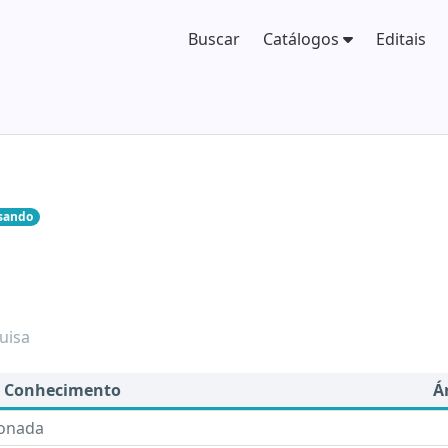
Buscar
Catálogos
Editais
sando
1
uisa
e Conhecimento
Á
ionada