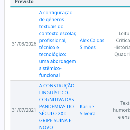
Previsto
A configuração
de gêneros
textuais do
contexto escolar,
Leitu
profissional,
Alex Caldas
Crític
31/08/2026
técnico e
Simões
Históri
tecnológico:
Quadr
uma abordagem
sistêmico-
funcional
A CONSTRUÇÃO
LINGUÍSTICO-
COGNITIVA DAS
Text
PANDEMIAS DO
Karine
31/07/2021
humorís
SÉCULO XXI:
Silveira
e ens
GRIPE SUÍNA E
NOVO