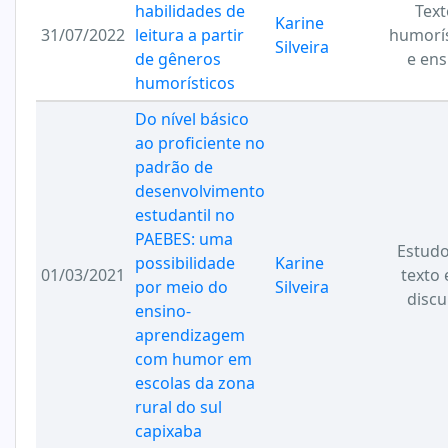
habilidades de
Text
Karine
31/07/2022
leitura a partir
humorís
Silveira
de gêneros
e ens
humorísticos
Do nível básico
ao proficiente no
padrão de
desenvolvimento
estudantil no
PAEBES: uma
Estudo
possibilidade
Karine
01/03/2021
texto 
por meio do
Silveira
discu
ensino-
aprendizagem
com humor em
escolas da zona
rural do sul
capixaba