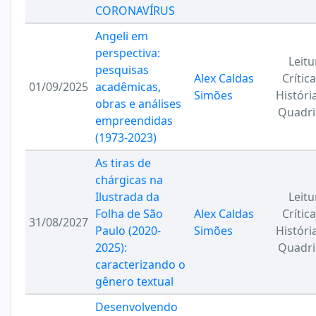
CORONAVÍRUS
Angeli em
perspectiva:
Leitu
pesquisas
Alex Caldas
Crític
01/09/2025
acadêmicas,
Simões
Históri
obras e análises
Quadr
empreendidas
(1973-2023)
As tiras de
chárgicas na
Ilustrada da
Leitu
Folha de São
Alex Caldas
Crític
31/08/2027
Paulo (2020-
Simões
Históri
2025):
Quadr
caracterizando o
gênero textual
Desenvolvendo