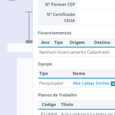
Nº Parecer CEP
Nº Certificado
CEUA
Financiamentos
Ano
Tipo
Origem
Destino
Nenhum Financiamento Cadastrado
Equipe
Tipo
Nome
Pesquisador
Alex Caldas Simões
L
Planos de Trabalho
Código
Título
PT18958
A tira chárgica na Folha de