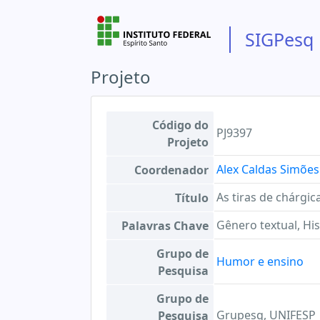
SIGPesq
Projeto
Código do
PJ9397
Projeto
Alex Caldas Simões
Coordenador
As tiras de chárgic
Título
Gênero textual, Hi
Palavras Chave
Grupo de
Humor e ensino
Pesquisa
Grupo de
Grupesq, UNIFESP
Pesquisa