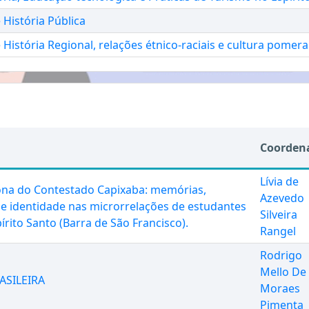
 História Pública
 História Regional, relações étnico-raciais e cultura pomer
Coorden
Lívia de
zona do Contestado Capixaba: memórias,
Azevedo
e identidade nas microrrelações de estudantes
Silveira
írito Santo (Barra de São Francisco).
Rangel
Rodrigo
Mello De
ASILEIRA
Moraes
Pimenta