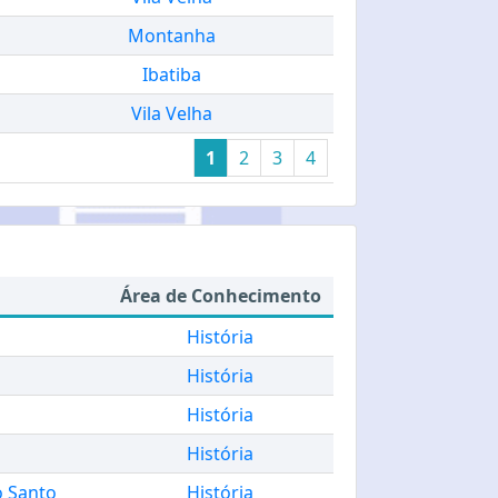
Montanha
Ibatiba
Vila Velha
1
2
3
4
Área de Conhecimento
História
História
História
História
o Santo
História