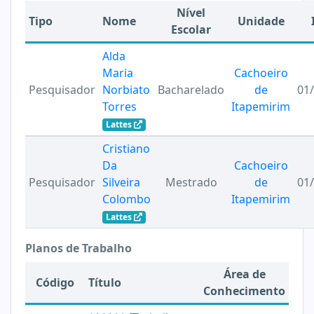
Nível
Tipo
Nome
Unidade
Escolar
Alda
Maria
Cachoeiro
Pesquisador
Norbiato
Bacharelado
de
01
Torres
Itapemirim
Lattes
Cristiano
Da
Cachoeiro
Pesquisador
Silveira
Mestrado
de
01
Colombo
Itapemirim
Lattes
Planos de Trabalho
Área de
Código
Título
Conhecimento