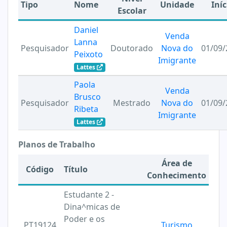
Tipo
Nome
Unidade
Iníc
Escolar
Daniel
Venda
Lanna
Pesquisador
Doutorado
Nova do
01/09/
Peixoto
Imigrante
Lattes
Paola
Venda
Brusco
Pesquisador
Mestrado
Nova do
01/09/
Ribeta
Imigrante
Lattes
Planos de Trabalho
Área de
Código
Título
Conhecimento
Estudante 2 -
Dina^micas de
Poder e os
PT19124
Turismo