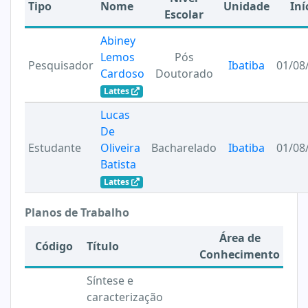
Tipo
Nome
Unidade
Iní
Escolar
Abiney
Lemos
Pós
Pesquisador
Ibatiba
01/08
Cardoso
Doutorado
Lattes
Lucas
De
Estudante
Oliveira
Bacharelado
Ibatiba
01/08
Batista
Lattes
Planos de Trabalho
Área de
Código
Título
Conhecimento
Síntese e
caracterização