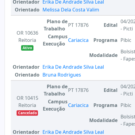
Orientador
Erika De Andrade Silva Leal
Orientado
Melissa Dela Costa Valim
Plano de
04/20
PT 17876
Edital
Trabalho
- Picti
OR 10636
Campus
Reitoria
Cariacica
Programa
Pibic
Execução
Ativo
Bolsis
Modalidade
- Fape
Orientador
Erika De Andrade Silva Leal
Orientado
Bruna Rodrigues
Plano de
04/20
PT 17876
Edital
Trabalho
- Picti
OR 10415
Campus
Reitoria
Cariacica
Programa
Pibic
Execução
Cancelado
Bolsis
Modalidade
- Fape
Orientador
Erika De Andrade Silva Leal