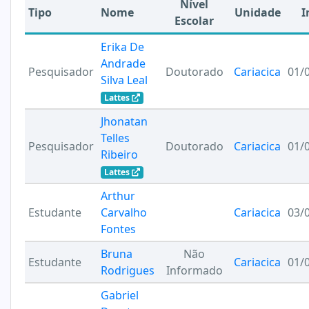
Nível
Tipo
Nome
Unidade
I
Escolar
Erika De
Andrade
Pesquisador
Doutorado
Cariacica
01/
Silva Leal
Lattes
Jhonatan
Telles
Pesquisador
Doutorado
Cariacica
01/
Ribeiro
Lattes
Arthur
Estudante
Carvalho
Cariacica
03/
Fontes
Bruna
Não
Estudante
Cariacica
01/
Rodrigues
Informado
Gabriel