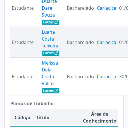
Duarte
Estudante
Dare
Bacharelado
Cariacica
01/
Souza
Lattes
Luana
Costa
Estudante
Bacharelado
Cariacica
01/
Teixeira
Lattes
Melissa
Dela
Estudante
Costa
Bacharelado
Cariacica
30/
Valim
Lattes
Planos de Trabalho
Área de
Código
Título
Conhecimento