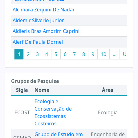
Alcimara Zequini De Nadai
Aldemir Silverio Junior
Aldieris Braz Amorim Caprini
Alerf De Paula Dornel
1
2
3
4
5
6
7
8
9
10
...
Últim
Grupos de Pesquisa
Sigla
Nome
Área
Ecologia e
Conservação de
ECOST
Ecologia
Ecossistemas
Costeiros
Grupo de Estudo em
Engenharia de