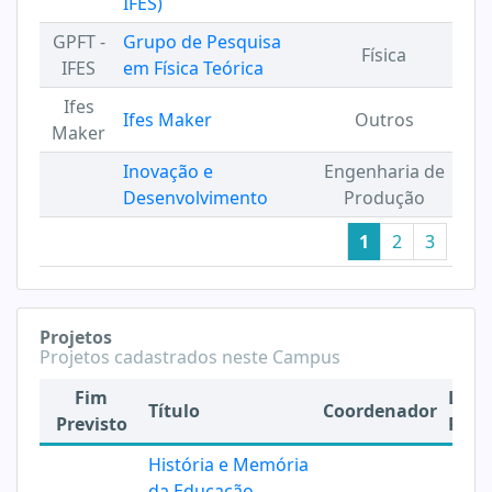
IFES)
GPFT -
Grupo de Pesquisa
Física
IFES
em Física Teórica
Ifes
Ifes Maker
Outros
Maker
Inovação e
Engenharia de
Desenvolvimento
Produção
1
2
3
Projetos
Projetos cadastrados neste Campus
Fim
Linh
Título
Coordenador
Previsto
Pesq
História e Memória
da Educação