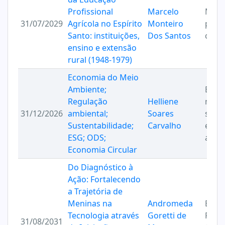
Profissional
Marcelo
Memó
31/07/2029
Agrícola no Espírito
Monteiro
patr
Santo: instituições,
Dos Santos
cultu
ensino e extensão
rural (1948-1979)
Economia do Meio
Ambiente;
Econ
Regulação
Helliene
meio
31/12/2026
ambiental;
Soares
suste
Sustentabilidade;
Carvalho
e re
ESG; ODS;
ambi
Economia Circular
Do Diagnóstico à
Ação: Fortalecendo
a Trajetória de
Meninas na
Andromeda
Educ
Tecnologia através
Goretti de
Profi
31/08/2031