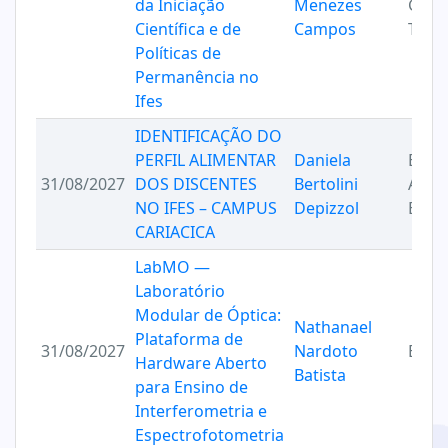
da Iniciação
Menezes
Gêne
Científica e de
Campos
Tecn
Políticas de
Permanência no
Ifes
IDENTIFICAÇÃO DO
PERFIL ALIMENTAR
Daniela
Estat
31/08/2027
DOS DISCENTES
Bertolini
Aplic
NO IFES – CAMPUS
Depizzol
Educ
CARIACICA
LabMO —
Laboratório
Modular de Óptica:
Nathanael
Plataforma de
31/08/2027
Nardoto
Ensin
Hardware Aberto
Batista
para Ensino de
Interferometria e
Espectrofotometria