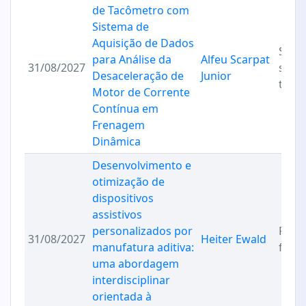
de Tacômetro com
Sistema de
Aquisição de Dados
Solu
para Análise da
Alfeu Scarpat
31/08/2027
sust
Desaceleração de
Junior
tran
Motor de Corrente
Contínua em
Frenagem
Dinâmica
Desenvolvimento e
otimização de
dispositivos
assistivos
personalizados por
Proc
31/08/2027
Heiter Ewald
manufatura aditiva:
fabri
uma abordagem
interdisciplinar
orientada à