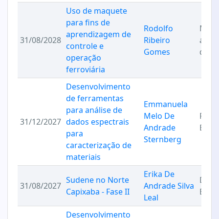
Uso de maquete
para fins de
Rodolfo
Meto
aprendizagem de
31/08/2028
Ribeiro
apre
controle e
Gomes
disru
operação
ferroviária
Desenvolvimento
de ferramentas
Emmanuela
para análise de
Melo De
Físic
31/12/2027
dados espectrais
Andrade
Expe
para
Sternberg
caracterização de
materiais
Erika De
Sudene no Norte
Dese
31/08/2027
Andrade Silva
Capixaba - Fase II
Econ
Leal
Desenvolvimento