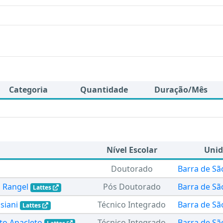
Categoria
Quantidade
Duração/Mês
Nível Escolar
Uni
Doutorado
Barra de Sã
a Rangel
Pós Doutorado
Barra de Sã
Lattes
siani
Técnico Integrado
Barra de Sã
Lattes
to Anacleto
Técnico Integrado
Barra de Sã