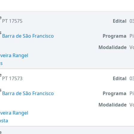
e
PT 17575
Edital
03
s
Barra de São Francisco
Programa
Pi
Modalidade
V
lveira Rangel
us
e
PT 17573
Edital
03
s
Barra de São Francisco
Programa
Pi
Modalidade
V
lveira Rangel
osta
e