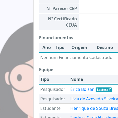
Nº Parecer CEP
Nº Certificado
CEUA
Financiamentos
Ano
Tipo
Origem
Destino
Nenhum Financiamento Cadastrado
Equipe
Tipo
Nome
Pesquisador
Érica Bolzan
Lattes
Pesquisador
Lívia de Azevedo Silveir
Estudante
Henrique de Souza Bres
Estudante
Izadora Carla Nascimen