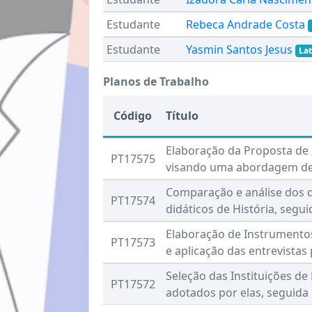
Estudante
Rebeca Andrade Costa
Estudante
Yasmin Santos Jesus
La
Planos de Trabalho
Código
Título
Elaboração da Proposta de 
PT17575
visando uma abordagem dec
Comparação e análise dos d
PT17574
didáticos de História, segu
Elaboração de Instrumentos
PT17573
e aplicação das entrevistas
Seleção das Instituições de
PT17572
adotados por elas, seguida p