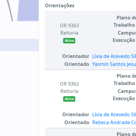
Orientações
Plano d
Trabalho
OR 9363
Reitoria
Campu
Execução
Ativo
Orientador
Lívia de Azevedo Si
Orientado
Yasmin Santos Jes
Plano d
Trabalho
OR 9362
Reitoria
Campu
Execução
Ativo
Orientador
Lívia de Azevedo Si
Orientado
Rebeca Andrade C
Plano d