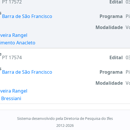
PT 17572
Edital
03
s
Barra de São Francisco
Programa
Pi
Modalidade
V
lveira Rangel
cimento Anacleto
e
PT 17574
Edital
03
s
Barra de São Francisco
Programa
Pi
Modalidade
V
lveira Rangel
 Bressiani
Sistema desenvolvido pela Diretoria de Pesquisa do Ifes
2012-2026