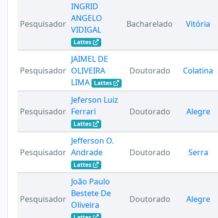
INGRID
ANGELO
Pesquisador
Bacharelado
Vitória
VIDIGAL
Lattes
JAIMEL DE
Pesquisador
OLIVEIRA
Doutorado
Colatina
LIMA
Lattes
Jeferson Luiz
Pesquisador
Ferrari
Doutorado
Alegre
Lattes
Jefferson O.
Pesquisador
Andrade
Doutorado
Serra
Lattes
João Paulo
Bestete De
Pesquisador
Doutorado
Alegre
Oliveira
Lattes