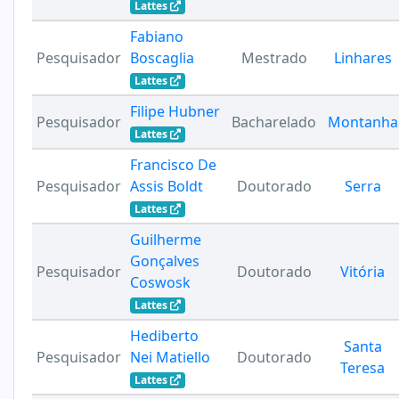
Lattes
Fabiano
Pesquisador
Boscaglia
Mestrado
Linhares
Lattes
Filipe Hubner
Pesquisador
Bacharelado
Montanha
Lattes
Francisco De
Pesquisador
Assis Boldt
Doutorado
Serra
Lattes
Guilherme
Gonçalves
Pesquisador
Doutorado
Vitória
Coswosk
Lattes
Hediberto
Santa
Pesquisador
Nei Matiello
Doutorado
Teresa
Lattes