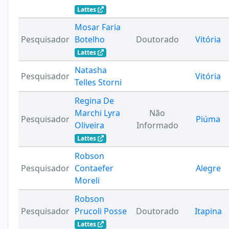
Lattes
Mosar Faria
Pesquisador
Botelho
Doutorado
Vitória
Lattes
Natasha
Pesquisador
Vitória
Telles Storni
Regina De
Marchi Lyra
Não
Pesquisador
Piúma
Oliveira
Informado
Lattes
Robson
Pesquisador
Contaefer
Alegre
Moreli
Robson
Pesquisador
Prucoli Posse
Doutorado
Itapina
Lattes