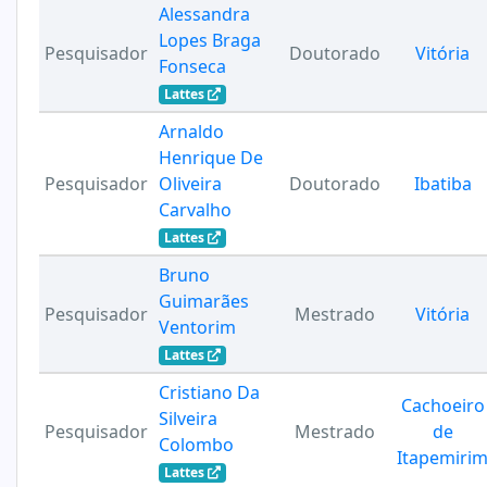
Alessandra
Lopes Braga
Pesquisador
Doutorado
Vitória
Fonseca
Lattes
Arnaldo
Henrique De
Pesquisador
Oliveira
Doutorado
Ibatiba
Carvalho
Lattes
Bruno
Guimarães
Pesquisador
Mestrado
Vitória
Ventorim
Lattes
Cristiano Da
Cachoeiro
Silveira
Pesquisador
Mestrado
de
Colombo
Itapemiri
Lattes