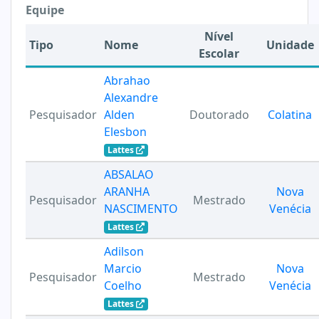
Equipe
Nível
Tipo
Nome
Unidade
Escolar
Abrahao
Alexandre
Pesquisador
Alden
Doutorado
Colatina
Elesbon
Lattes
ABSALAO
ARANHA
Nova
Pesquisador
Mestrado
NASCIMENTO
Venécia
Lattes
Adilson
Marcio
Nova
Pesquisador
Mestrado
Coelho
Venécia
Lattes