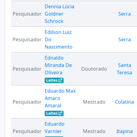
Dennia Lúcia
Pesquisador
Goldner
Serra
Schrock
Edilson Luiz
Pesquisador
Do
Serra
Nascimento
Ednaldo
Miranda De
Santa
Pesquisador
Doutorado
Oliveira
Teresa
Lattes
Eduardo Max
Amaro
Pesquisador
Mestrado
Colatina
Amaral
Lattes
Eduardo
Pesquisador
Varnier
Mestrado
Itapina