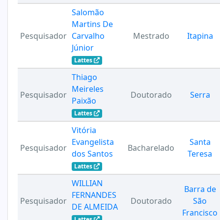
Salomão
Martins De
Pesquisador
Carvalho
Mestrado
Itapina
Júnior
Lattes
Thiago
Meireles
Pesquisador
Doutorado
Serra
Paixão
Lattes
Vitória
Evangelista
Santa
Pesquisador
Bacharelado
dos Santos
Teresa
Lattes
WILLIAN
Barra de
FERNANDES
Pesquisador
Doutorado
São
DE ALMEIDA
Francisco
Lattes