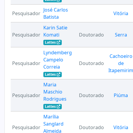
José Carlos
Pesquisador
Vitória
Batista
Karin Satie
Pesquisador
Komati
Doutorado
Serra
Lattes
Lyndemberg
Cachoeiro
Campelo
Pesquisador
Doutorado
de
Correia
Itapemiri
Lattes
Maria
Maschio
Pesquisador
Doutorado
Piúma
Rodrigues
Lattes
Marília
Sanglard
Pesquisador
Doutorado
Vitória
Almeida