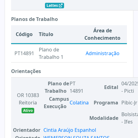
Lattes
Planos de Trabalho
Área de
Código
Título
Conhecimento
Plano de
PT14891
Administração
Trabalho 1
Orientações
Plano de
PT
04/202
Edital
Trabalho
14891
- Picti
OR 10383
Campus
Reitoria
Colatina
Programa
Pibic-Jr
Execução
Ativo
Bolsist
Modalidade
- Ifes
Orientador
Cintia Araújo Espanhol