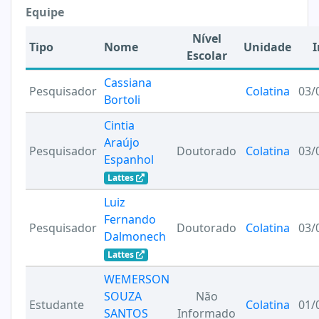
Equipe
Nível
Tipo
Nome
Unidade
I
Escolar
Cassiana
Pesquisador
Colatina
03/
Bortoli
Cintia
Araújo
Pesquisador
Doutorado
Colatina
03/
Espanhol
Lattes
Luiz
Fernando
Pesquisador
Doutorado
Colatina
03/
Dalmonech
Lattes
WEMERSON
SOUZA
Não
Estudante
Colatina
01/
SANTOS
Informado