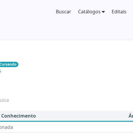
Buscar
Catálogos
Editais
Cursando
5
uisa
e Conhecimento
Á
ionada