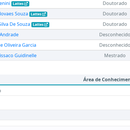
enini
Doutorado
Lattes
Novaes Souza
Doutorado
Lattes
Silva De Souza
Doutorado
Lattes
 Andrade
Desconhecid
e Oliveira Garcia
Desconhecid
ssaco Guidinelle
Mestrado
Área de Conhecime
o