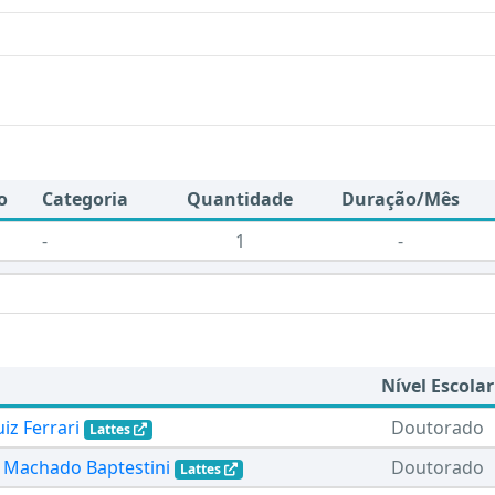
o
Categoria
Quantidade
Duração/Mês
-
1
-
Nível Escolar
iz Ferrari
Doutorado
Lattes
r Machado Baptestini
Doutorado
Lattes