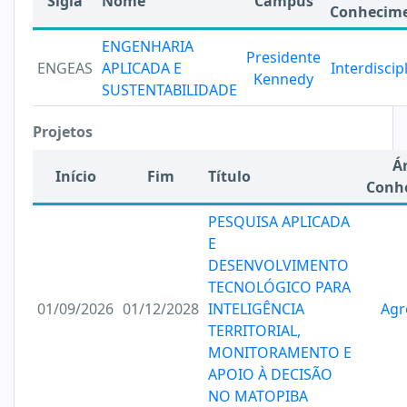
Sigla
Nome
Campus
Conhecim
ENGENHARIA
Presidente
ENGEAS
APLICADA E
Interdiscip
Kennedy
SUSTENTABILIDADE
Projetos
Á
Início
Fim
Título
Conh
PESQUISA APLICADA
E
DESENVOLVIMENTO
TECNOLÓGICO PARA
01/09/2026
01/12/2028
INTELIGÊNCIA
Agr
TERRITORIAL,
MONITORAMENTO E
APOIO À DECISÃO
NO MATOPIBA