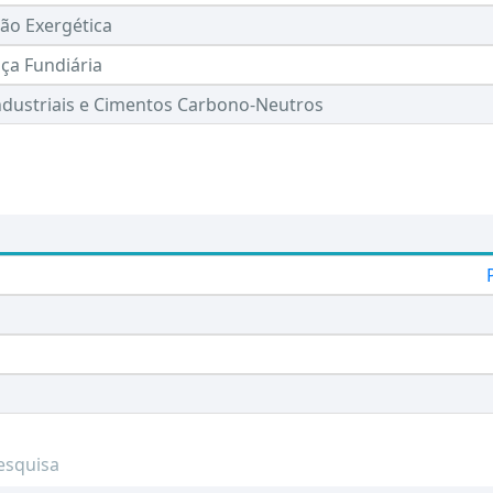
ção Exergética
ça Fundiária
ndustriais e Cimentos Carbono-Neutros
esquisa