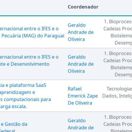
Coordenador
1. Bioproces
Geraldo
rnacional entre o IFES e o
Cadeias Prod
Andrade de
 e Pecuária (MAG) do Paraguai
Bioteleme
Oliveira
Desemp
1. Bioproces
rnacional entre o IFES e o
Geraldo
Cadeias Prod
nte e Desenvolvimento
Andrade de
Bioteleme
Oliveira
Desemp
a e plataforma SaaS
Rafael
Tecnologias
 aprendizagem e
Emerick Zape
Dados, Inteli
s computacionais para
De Oliveira
arga escala.
1. Bioproces
Geraldo
a e Gestão da
Cadeias Prod
Andrade de
Federal
Bioteleme