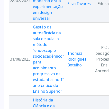
28/02/2022
moderno e sua
Silva Tavares
Educa
experimentação
em design
universal
Gestão da
autoeficácia na
sala de aula: o
método
Prát
"endoscópio
Thomaz
pedagó
socioacadêmico"
31/08/2023
Rodrigues
Proces
para
Botelho
Ensi
acolhimento
Aprend
progressivo de
estudantes no 1º
ano crítico do
Ensino Superior
História da
Ciência e da