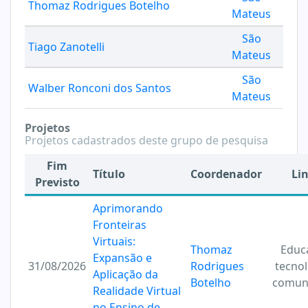
Thomaz Rodrigues Botelho
Mateus
São
Tiago Zanotelli
Mateus
São
Walber Ronconi dos Santos
Mateus
Projetos
Projetos cadastrados deste grupo de pesquisa
Fim
Título
Coordenador
Li
Previsto
Aprimorando
Fronteiras
Virtuais:
Thomaz
Educ
Expansão e
31/08/2026
Rodrigues
tecnol
Aplicação da
Botelho
comun
Realidade Virtual
no Ensino de