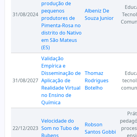
produção de
Educ
pequenos
Albeniz De
31/08/2024
Tecnol
produtores de
Souza Junior
Comun
Pimenta-Rosa no
distrito do Nativo
em São Mateus
(ES)
Validação
Empírica e
Disseminação de
Thomaz
Educ
31/08/2027
Aplicação de
Rodrigues
tecnol
Realidade Virtual
Botelho
comun
no Ensino de
Química
Prát
Velocidade do
pedagó
Robson
22/12/2023
Som no Tubo de
proces
Santos Gobbi
Rubens
ensi