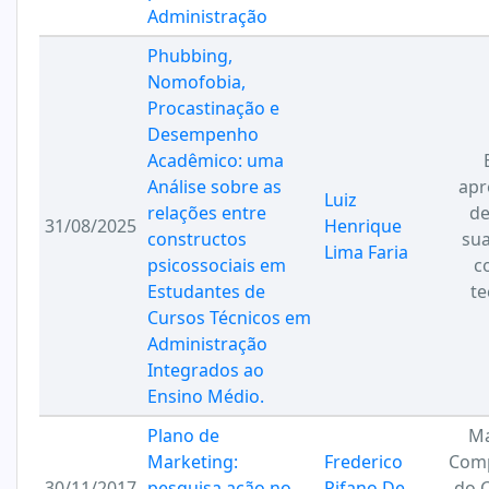
Administração
Phubbing,
Nomofobia,
Procastinação e
Desempenho
Acadêmico: uma
Análise sobre as
apr
Luiz
relações entre
de
31/08/2025
Henrique
constructos
sua
Lima Faria
psicossociais em
c
Estudantes de
te
Cursos Técnicos em
Administração
Integrados ao
Ensino Médio.
Plano de
Ma
Marketing:
Frederico
Com
30/11/2017
pesquisa ação no
Pifano De
do 