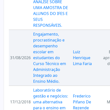
ANÁLISE SOBRE
UMA AMOSTRA DE
ALUNOS DO IFES E
SEUS
RESPONSÁVEIS.
Engajamento,
procrastinação e
desempenho
escolar em
Luiz
31/08/2026
estudantes do
Henrique
apr
Curso Técnico em
Lima Faria
d
Administração
Integrado ao
Ensino Médio.
Laboratório de
gestão e negócios:
Frederico
17/12/2018
uma alternativa
Pifano De
M
para o ensino em
Rezende