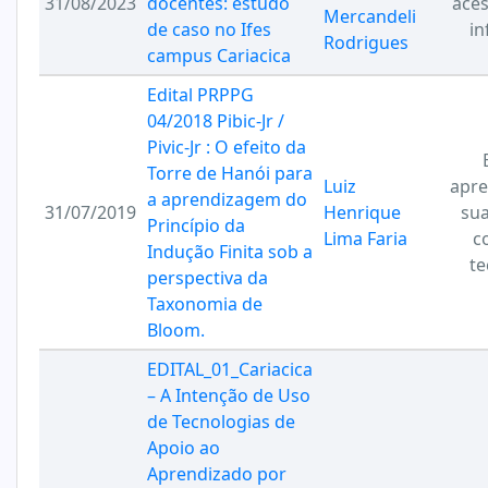
31/08/2023
docentes: estudo
aces
Mercandeli
de caso no Ifes
i
Rodrigues
campus Cariacica
Edital PRPPG
04/2018 Pibic-Jr /
Pivic-Jr : O efeito da
Torre de Hanói para
Luiz
apr
a aprendizagem do
31/07/2019
Henrique
sua
Princípio da
Lima Faria
c
Indução Finita sob a
te
perspectiva da
Taxonomia de
Bloom.
EDITAL_01_Cariacica
– A Intenção de Uso
de Tecnologias de
Apoio ao
Aprendizado por