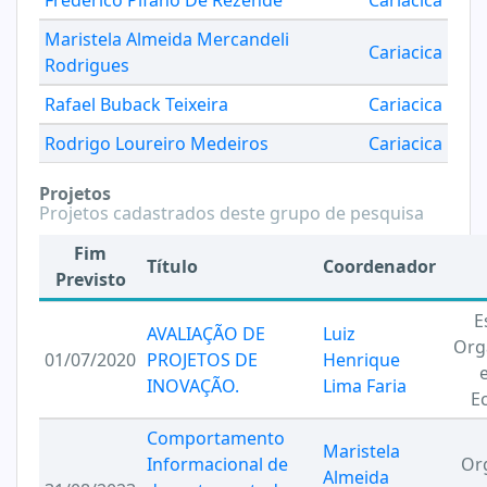
Frederico Pifano De Rezende
Cariacica
Maristela Almeida Mercandeli
Cariacica
Rodrigues
Rafael Buback Teixeira
Cariacica
Rodrigo Loureiro Medeiros
Cariacica
Projetos
Projetos cadastrados deste grupo de pesquisa
Fim
Título
Coordenador
Previsto
E
AVALIAÇÃO DE
Luiz
Org
01/07/2020
PROJETOS DE
Henrique
INOVAÇÃO.
Lima Faria
E
Comportamento
Maristela
Informacional de
Or
Almeida