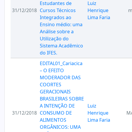
Estudantes de
Luiz
31/12/2018
Cursos Técnicos
Henrique
m
Integrados ao
Lima Faria
Ensino médio: uma
Análise sobre a
Utilização do
Sistema Acadêmico
do IFES.
EDITAL01_Cariacica
– O EFEITO
MODERADOR DAS
COORTES
GERACIONAIS
BRASILEIRAS SOBRE
A INTENÇÃO DE
Luiz
31/12/2018
CONSUMO DE
Henrique
M
ALIMENTOS
Lima Faria
ORGÂNICOS: UMA